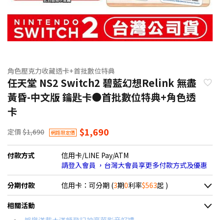
角色壓克力收藏透卡+首批數位特典
任天堂 NS2 Switch2 碧藍幻想Relink 無盡
黃昏-中文版 鑰匙卡●首批數位特典+角色透
卡
$1,690
定價
$1,690
網路限定價
付款方式
信用卡/LINE Pay/ATM
請登入會員 ，台灣大會員享更多付款方式及優惠
分期付款
信用卡：可分期 (
3
期
0
利率
$563
起 )
＊實際可分期數、適用利率，請以購物車顯示為主
相關活動
信用卡分期