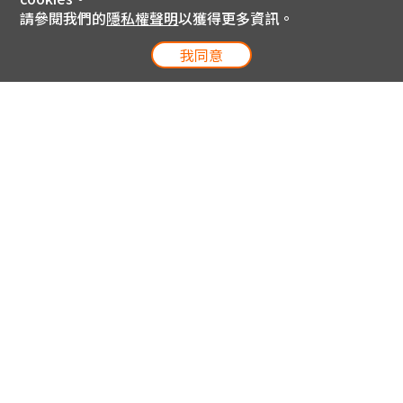
請參閱我們的
隱私權聲明
以獲得更多資訊。
我同意
電信專案服務專線 24小時
用戶手機直撥188(免費)
0809-000-852(免費)
線上購物服務專線 09:00~18:00
網內手機直撥188(撥通請按5)
網外請撥0809-000-852(撥通請按5)