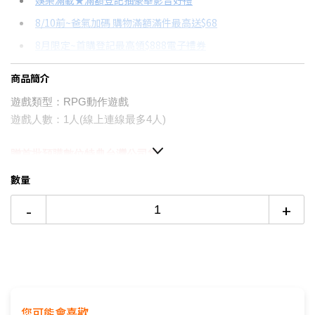
娛樂滿載★滿額登記抽豪華影音好禮
8/10前~爸氣加碼 購物滿額滿件最高送$68
分期數
每期金額
配合銀行/業者
8月限定~首購登記最高領$888電子禮券
3期 0利率
$563
18家銀行/業者
台灣大哥大Open Possible聯名卡滿額最高回饋25%
商品簡介
6期
$301
18家銀行/業者
更多信用卡分期0利率滿額享回饋
遊戲類型：RPG動作遊戲
12期
$150
18家銀行/業者
Switch OLED 與 Switch主機規格比較→點我看達人教你買
遊戲人數：1人(線上連線最多4人)
24期
$77
18家銀行/業者
贈首批預購數位特典
台灣公司貨
▉史詩新篇，開啟無盡征戰篇章
數量
▉全新召喚系統，體驗化身強大星晶獸的橫掃快感
-
+
▉實裝新操作角色、解鎖大師戰技，挑戰角色成長上限
▉戰友集結不受限，挑戰技術與團隊默契
▉此商品為輔導級
您可能會喜歡