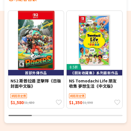
8.5折
8
首部外傳作品
《朋友收藏集》系列最新作品
NS2 斯普拉遁 塗擊隊《日版
NS Tomodachi Life 朋友
N
封面中文版》
收集 夢想生活《中文版》
網路限定價
網路限定價
$1,580
$1,350
$
$1,680
$1,590