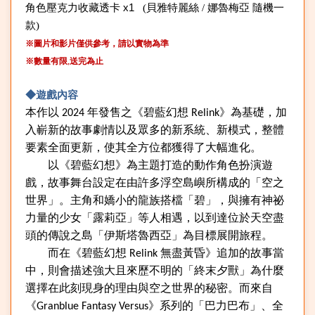
角色壓克力收藏透卡
x1
(
貝雅特麗絲 / 娜魯梅亞 隨機一
款)
※圖片和影片僅供參考，請以實物為準
※數量有限
送完為止
,
◆遊戲內容
本作以
2024
年發售之《碧藍幻想
Relink
》為基礎，加
入嶄新的故事劇情以及眾多的新系統、新模式，整體
要素全面更新，使其全方位都獲得了大幅進化。
以《碧藍幻想》為主題打造的動作角色扮演遊
戲，故事舞台設定在由許多浮空島嶼所構成的「空之
世界」。主角和嬌小的龍族搭檔「碧」，與擁有神祕
力量的少女「露莉亞」等人相遇，以到達位於天空盡
頭的傳說之島「伊斯塔魯西亞」為目標展開旅程。
而在《碧藍幻想
Relink
無盡黃昏》追加的故事當
中，則會描述強大且來歷不明的「終末夕獸」為什麼
選擇在此刻現身的理由與空之世界的秘密。而來自
《
Granblue Fantasy Versus
》系列的「巴力巴布」、全