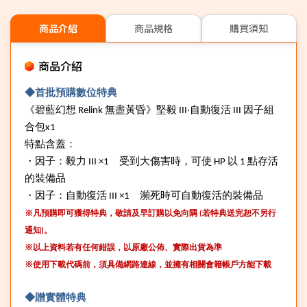
商品介紹
商品規格
購買須知
商品介紹
◆首批預購數位特典
《碧藍幻想
Relink
無盡黃昏》堅毅
III
‧自動復活
III
因子組
合包
x1
特點含蓋：
・因子：毅力
III ×1
受到大傷害時，可使
HP
以
1
點存活
的裝備品
・因子：自動復活
III ×1
瀕死時可自動復活的裝備品
※凡預購即可獲得特典，敬請及早訂購以免向隅
(
若特典送完恕不另行
通知
)
。
※以上資料若有任何錯誤，以原廠公佈、實際出貨為準
※使用下載代碼前，須具備網路連線，並擁有相關會籍帳戶方能下載
◆
贈實體特典