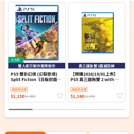
6.9折
雙人成行製作團隊新作
真三國無雙2震撼回歸
PS5 雙影幻境 (幻裂奇境)
【預購2026/10/01上市】
P
Split Fiction《日版封面中
PS5 真三國無雙 2 with 猛
文版》
將傳 Remastered《中文
網路限定價
版》
網路限定價
$1,150
$1,160
$
$1,690
$1,190