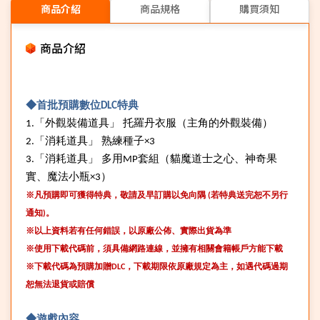
商品介紹
商品規格
購買須知
商品介紹
◆首批預購數位DLC特典
1.
「外觀裝備道具」
托羅丹衣服（主角的外觀裝備）
2.
「消耗道具」
熟練種子
×3
3.
「消耗道具」
多用
MP
套組（貓魔道士之心、神奇果
實、魔法小瓶
×3
）
※凡預購即可獲得特典，敬請及早訂購以免向隅
(
若特典送完恕不另行
通知
)
。
※以上資料若有任何錯誤，以原廠公佈、實際出貨為準
※使用下載代碼前，須具備網路連線，並擁有相關會籍帳戶方能下載
※下載代碼為預購加贈
DLC
，下載期限依原廠規定為主，如遇代碼過期
恕無法退貨或賠償
◆遊戲內容