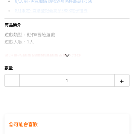
8/10前~爸氣加碼 購物滿額滿件最高送$68
分期數
每期金額
配合銀行/業者
8月限定~首購登記最高領$888電子禮券
3期 0利率
$516
18家銀行/業者
台灣大哥大Open Possible聯名卡滿額最高回饋25%
商品簡介
6期
$276
18家銀行/業者
更多信用卡分期0利率滿額享回饋
遊戲類型：動作/冒險遊戲
12期
$138
18家銀行/業者
SONY PS5 SLIM值得買嗎？→點我看達人教你買
遊戲人數：1人
24期
$71
18家銀行/業者
首批數位特典
加贈隨機特典
台灣公司貨
▉「人偶風」角色踏上微縮模型般的舞台
數量
▉「潛能爆發」強化戰鬥系統深度
-
+
▉保留原作魅力的同時，重新構築（
Reimagined
）系統與劇
情
▉此商品為輔導級
您可能會喜歡