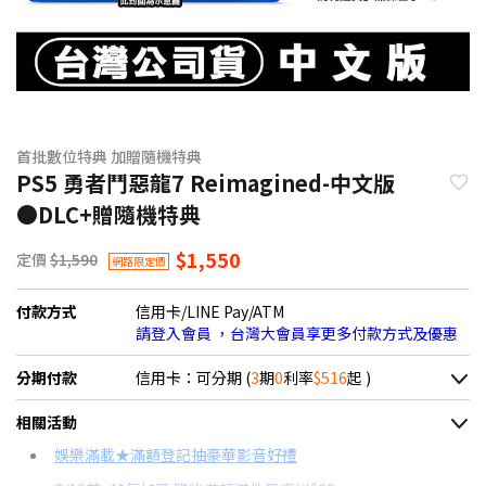
首批數位特典 加贈隨機特典
PS5 勇者鬥惡龍7 Reimagined-中文版
●DLC+贈隨機特典
$1,550
定價
$1,590
網路限定價
付款方式
信用卡/LINE Pay/ATM
請登入會員 ，台灣大會員享更多付款方式及優惠
分期付款
信用卡：可分期 (
3
期
0
利率
$516
起 )
＊實際可分期數、適用利率，請以購物車顯示為主
相關活動
信用卡分期
娛樂滿載★滿額登記抽豪華影音好禮