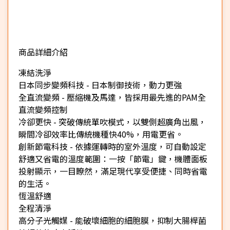
商品詳細介紹
★
凍結洗淨
日本同步變頻科技 - 日本制御技術，動力更強
全直流變頻 - 壓縮機及馬達，皆採用最先進的PAM全
直流變頻控制
冷卻更快 - 突破傳統單吹模式，以雙側超廣角出風，
瞬間冷卻效率比傳統機種快40%，用電更省。
創新節電科技 - 依據運轉時的室外溫度，可自動設定
舒適又省電的溫度範圍：一按「節電」鍵，機體面板
投射顯示，一目瞭然，滿足現代享受便捷、同時省電
的生活。
恆溫舒適
全程清淨
高分子光觸媒 - 能破壞細胞的細胞膜，抑制大腸桿菌