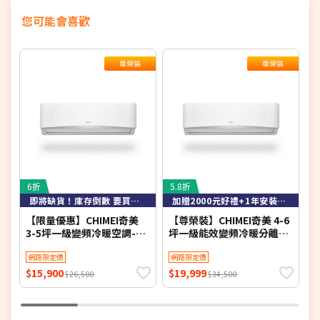
您可能會喜歡
尊榮裝
尊榮裝
6折
5.8折
6
即將缺貨！庫存倒數 要買要快！
加贈2000元好禮+1年安裝保固
【限量優惠】CHIMEI奇美
【尊榮裝】CHIMEI奇美 4-6
【
3-5坪一級變頻冷暖空調-星
坪一級能效變頻冷暖分離式
緻系列 RB-S29HG1-1/RC-
冷氣-星緻系列 RB-
冷
S29HG1 【含基本安裝+舊
網路限定價
S37HG1-1/RC-
網路限定價
S
機回收】【加贈2000元好禮
S37HG1【含基本安裝+舊機
$15,900
$19,999
$
$26,500
$34,500
+1年安裝保固】
回收】【加贈2000元好禮
2
+1年安裝保固】