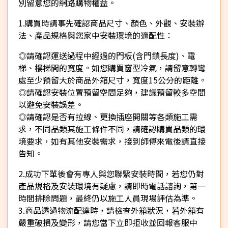
別留意您的網路購物權益。
1.購買時請事先確認商品尺寸、顏色、外觀、安裝辦
法、產品規格與您家中安裝環境的適配性：
◎請確認運送過程中經過的門板(含門鎖長度)、電
梯、樓梯間的寬度。如您購買窗型冷氣，請留意轉彎
處至少預留大於商品外箱尺寸，寬度15公分的距離。
◎請確認安裝位置預留空間足夠，建議預留較多空間
以避免安裝誤差。
◎請確認是否有拉線、更換插座開關等各類施工需
求，不同品類其施工條件不同，請確認購買品類的環
境要求，如有其他安裝需求，接到師傅來電後請直接
告知。
2.成功下單後會有專人與您聯繫安裝時間，若您仍對
產品規格及安裝環境有疑慮，請即時電話諮詢，第一
時間排除問題，最終仍以施工人員現場評估為準。
3.商品透過物流配達時，請檢查外箱狀況，若外箱有
嚴重破損及變形，請您當下立即拒收並回報客服中