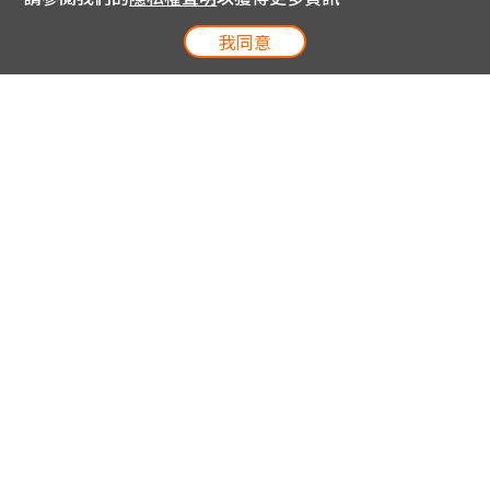
我同意
電信專案服務專線 24小時
用戶手機直撥188(免費)
0809-000-852(免費)
線上購物服務專線 09:00~18:00
網內手機直撥188(撥通請按5)
網外請撥0809-000-852(撥通請按5)