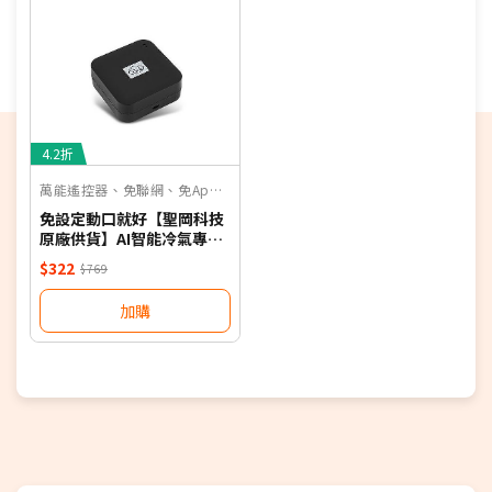
4.2折
萬能遙控器、免聯網、免App、聲控
免設定動口就好【聖岡科技
原廠供貨】AI智能冷氣專用
語音遙控器 保固一年 適用對
$322
$769
應廠牌 NB
加購