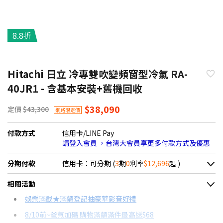
8.8折
Hitachi 日立 冷專雙吹變頻窗型冷氣 RA-
40JR1 - 含基本安裝+舊機回收
$38,090
定價
$43,300
網路限定價
付款方式
信用卡/LINE Pay
請登入會員 ，台灣大會員享更多付款方式及優惠
分期付款
信用卡：可分期 (
3
期
0
利率
$12,696
起 )
＊實際可分期數、適用利率，請以購物車顯示為主
相關活動
信用卡分期
娛樂滿載★滿額登記抽豪華影音好禮
8/10前~爸氣加碼 購物滿額滿件最高送$68
分期數
每期金額
配合銀行/業者