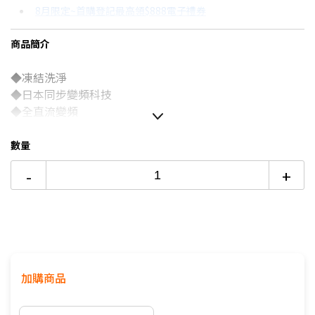
8月限定~首購登記最高領$888電子禮券
3期 0利率
$12,696
18家銀行/業者
台灣大哥大Open Possible聯名卡滿額最高回饋25%
商品簡介
6期
$6,792
18家銀行/業者
更多信用卡分期0利率滿額享回饋
◆凍結洗淨
12期
$3,396
18家銀行/業者
熱銷冷氣機推薦→點我看達人教你買
◆日本同步變頻科技
冷氣挑選教學→點我看達人教你買
24期
$1,745
18家銀行/業者
◆全直流變頻
◆冷卻更快
◆創新節電科技
數量
◆恆溫舒適
-
+
◆全程清淨
加購商品