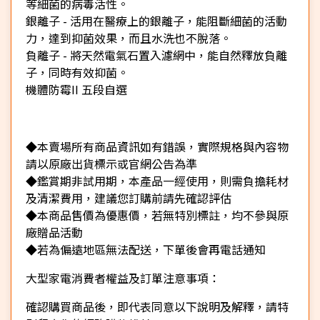
等細菌的病毒活性。
銀離子 - 活用在醫療上的銀離子，能阻斷細菌的活動
力，達到抑菌效果，而且水洗也不脫落。
負離子 - 將天然電氣石置入濾網中，能自然釋放負離
子，同時有效抑菌。
機體防霉II 五段自選
◆本賣場所有商品資訊如有錯誤，實際規格與內容物
請以原廠出貨標示或官網公告為準
◆鑑賞期非試用期，本產品一經使用，則需負擔耗材
及清潔費用，建議您訂購前請先確認評估
◆本商品售價為優惠價，若無特別標註，均不參與原
廠贈品活動
◆若為偏遠地區無法配送，下單後會再電話通知
大型家電消費者權益及訂單注意事項：
確認購買商品後，即代表同意以下說明及解釋，請特