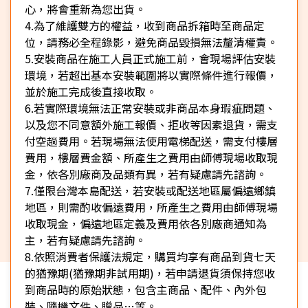
心，將會重新為您出貨。
4.為了維護雙方的權益，收到商品拆箱時至商品定
位，請務必全程錄影，避免商品毀損無法釐清權責。
5.安裝商品在施工人員正式施工前，會現場評估安裝
環境，若超出基本安裝範圍將以實際條件進行報價，
並於施工完成後直接收取。
6.若實際環境無法正常安裝或非商品本身瑕疵問題、
以及您不同意額外施工報價、拒收等因素退貨，需支
付空趟費用。若現場無法使用電梯配送，需支付樓層
費用，樓層費金額、所產生之費用由師傅現場收取現
金，依各別廠商及品類有異，若有疑慮請先諮詢。
7.僅限台灣本島配送，若安裝或配送地區屬偏遠鄉鎮
地區，則需酌收偏遠費用，所產生之費用由師傅現場
收取現金，偏遠地區定義及費用依各別廠商通知為
主，若有疑慮請先諮詢。
8.依照消費者保護法規定，購買均享有商品到貨七天
的猶豫期(猶豫期非試用期)，若申請退貨須保持您收
到商品時的原始狀態，包含主商品、配件、內外包
裝、隨機文件、贈品…等。