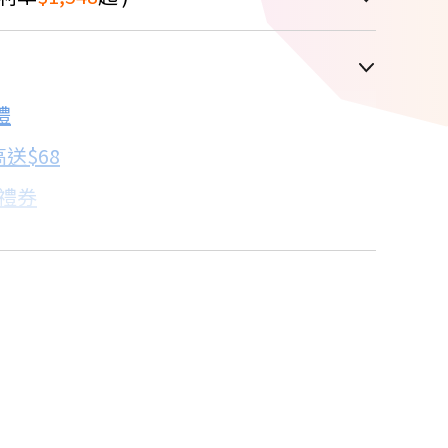
車顯示為主
禮
配合銀行/業者
送$68
子禮券
18家銀行/業者
卡滿額最高回饋25%
17家銀行/業者
達人教你買
18家銀行/業者
18家銀行/業者
18家銀行/業者