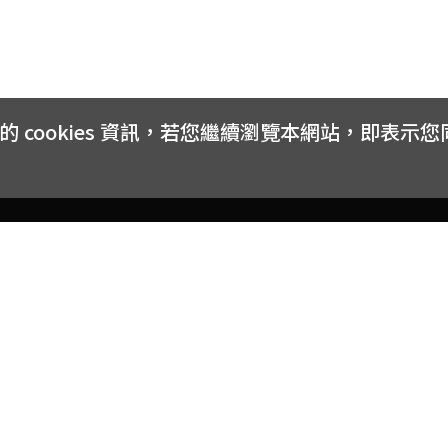
cookies 資訊，若您繼續瀏覽本網站，即表示
客戶服務
會員權益
關於
常見問題
會員隱私與權益
品牌
大宗採購方案
購物條款
網站
訂閱電子報
中獎公告
聯絡