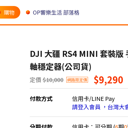
購物
OP響樂生活 部落格
DJI 大疆 RS4 MINI 套
軸穩定器(公司貨)
$9,290
定價
$10,000
網路限定價
付款方式
信用卡/LINE Pay
請登入會員 ，台灣大
分期付款
信用卡：可分期 (
6
期
0