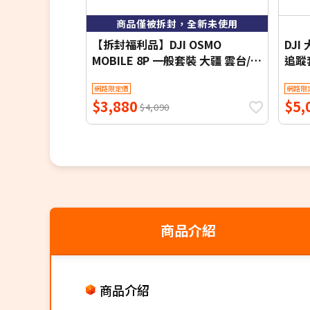
商品僅被拆封，全新未使用
【拆封福利品】DJI OSMO
DJI 
MOBILE 8P 一般套裝 大疆 雲台/手
追蹤
持三軸穩定器 自拍棒
(MO
網路限定價
網路限
$3,880
$5,
$4,090
商品介紹
商品介紹