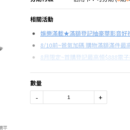
＊實際可分期數、適用利率，請以購物
相關活動
信用卡分期
娛樂滿載★滿額登記抽豪華影音好
分期數
每期金額
8/10前~爸氣加碼 購物滿額滿件最高
8月限定~首購登記最高領$888電
3期 0利率
$3,096
台灣大哥大Open Possible聯名
6期 0利率
$1,548
更多信用卡分期0利率滿額享回饋
數量
三軸穩定器6大挑選重點→點我看
6期
$1,656
-
+
12期
$828
24期
$425
調平