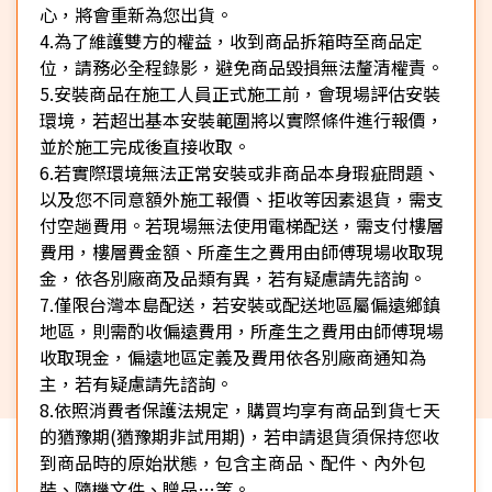
心，將會重新為您出貨。
4.為了維護雙方的權益，收到商品拆箱時至商品定
位，請務必全程錄影，避免商品毀損無法釐清權責。
5.安裝商品在施工人員正式施工前，會現場評估安裝
環境，若超出基本安裝範圍將以實際條件進行報價，
並於施工完成後直接收取。
6.若實際環境無法正常安裝或非商品本身瑕疵問題、
以及您不同意額外施工報價、拒收等因素退貨，需支
付空趟費用。若現場無法使用電梯配送，需支付樓層
費用，樓層費金額、所產生之費用由師傅現場收取現
金，依各別廠商及品類有異，若有疑慮請先諮詢。
7.僅限台灣本島配送，若安裝或配送地區屬偏遠鄉鎮
地區，則需酌收偏遠費用，所產生之費用由師傅現場
收取現金，偏遠地區定義及費用依各別廠商通知為
主，若有疑慮請先諮詢。
8.依照消費者保護法規定，購買均享有商品到貨七天
的猶豫期(猶豫期非試用期)，若申請退貨須保持您收
到商品時的原始狀態，包含主商品、配件、內外包
裝、隨機文件、贈品…等。