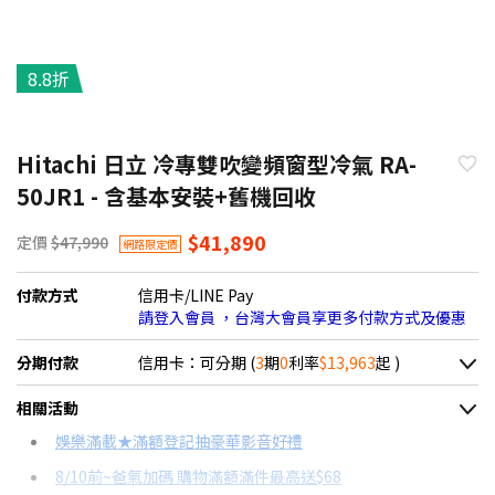
8.8折
Hitachi 日立 冷專雙吹變頻窗型冷氣 RA-
50JR1 - 含基本安裝+舊機回收
$41,890
定價
$47,990
網路限定價
付款方式
信用卡/LINE Pay
請登入會員 ，台灣大會員享更多付款方式及優惠
分期付款
信用卡：可分期 (
3
期
0
利率
$13,963
起 )
＊實際可分期數、適用利率，請以購物車顯示為主
相關活動
信用卡分期
娛樂滿載★滿額登記抽豪華影音好禮
8/10前~爸氣加碼 購物滿額滿件最高送$68
分期數
每期金額
配合銀行/業者