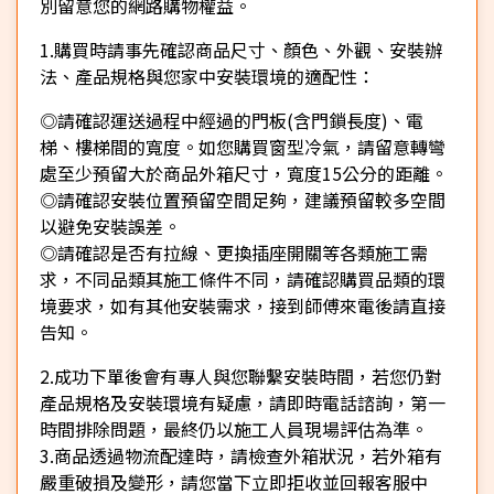
別留意您的網路購物權益。
1.購買時請事先確認商品尺寸、顏色、外觀、安裝辦
法、產品規格與您家中安裝環境的適配性：
◎請確認運送過程中經過的門板(含門鎖長度)、電
梯、樓梯間的寬度。如您購買窗型冷氣，請留意轉彎
處至少預留大於商品外箱尺寸，寬度15公分的距離。
◎請確認安裝位置預留空間足夠，建議預留較多空間
以避免安裝誤差。
◎請確認是否有拉線、更換插座開關等各類施工需
求，不同品類其施工條件不同，請確認購買品類的環
境要求，如有其他安裝需求，接到師傅來電後請直接
告知。
2.成功下單後會有專人與您聯繫安裝時間，若您仍對
產品規格及安裝環境有疑慮，請即時電話諮詢，第一
時間排除問題，最終仍以施工人員現場評估為準。
3.商品透過物流配達時，請檢查外箱狀況，若外箱有
嚴重破損及變形，請您當下立即拒收並回報客服中