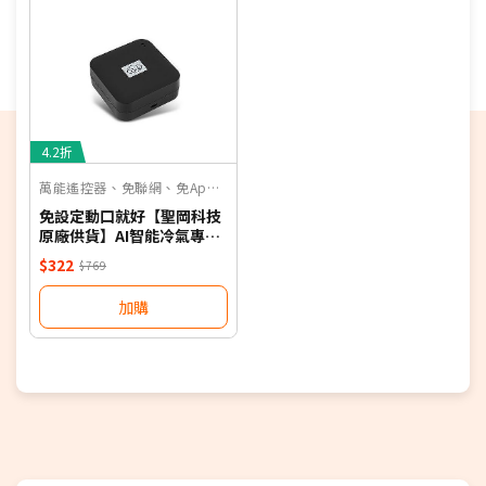
4.2折
萬能遙控器、免聯網、免App、聲控
免設定動口就好【聖岡科技
原廠供貨】AI智能冷氣專用
語音遙控器 保固一年 適用對
$322
$769
應廠牌 NB
加購