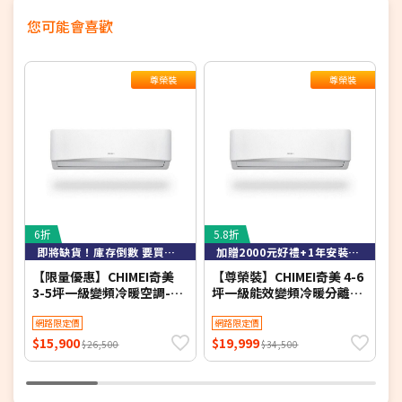
您可能會喜歡
尊榮裝
尊榮裝
6折
5.8折
3
即將缺貨！庫存倒數 要買要快！
加贈2000元好禮+1年安裝保固
【限量優惠】CHIMEI奇美
【尊榮裝】CHIMEI奇美 4-6
T
3-5坪一級變頻冷暖空調-星
坪一級能效變頻冷暖分離式
移
緻系列 RB-S29HG1-1/RC-
冷氣-星緻系列 RB-
1
S29HG1 【含基本安裝+舊
網路限定價
S37HG1-1/RC-
網路限定價
機回收】【加贈2000元好禮
S37HG1【含基本安裝+舊機
$15,900
$19,999
$
$26,500
$34,500
+1年安裝保固】
回收】【加贈2000元好禮
+1年安裝保固】