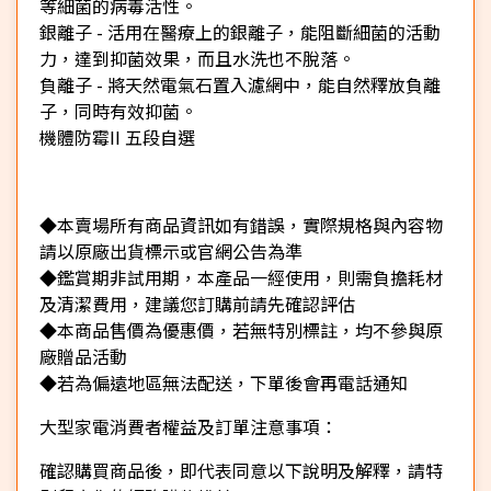
等細菌的病毒活性。
銀離子 - 活用在醫療上的銀離子，能阻斷細菌的活動
力，達到抑菌效果，而且水洗也不脫落。
負離子 - 將天然電氣石置入濾網中，能自然釋放負離
子，同時有效抑菌。
機體防霉II 五段自選
◆本賣場所有商品資訊如有錯誤，實際規格與內容物
請以原廠出貨標示或官網公告為準
◆鑑賞期非試用期，本產品一經使用，則需負擔耗材
及清潔費用，建議您訂購前請先確認評估
◆本商品售價為優惠價，若無特別標註，均不參與原
廠贈品活動
◆若為偏遠地區無法配送，下單後會再電話通知
大型家電消費者權益及訂單注意事項：
確認購買商品後，即代表同意以下說明及解釋，請特