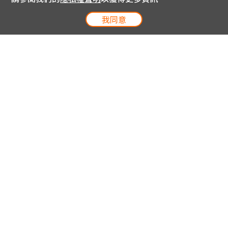
我同意
電信專案服務專線 24小時
用戶手機直撥188(免費)
0809-000-852(免費)
線上購物服務專線 09:00~18:00
網內手機直撥188(撥通請按5)
網外請撥0809-000-852(撥通請按5)