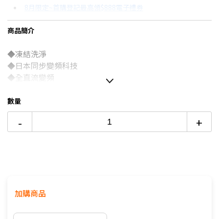
8月限定~首購登記最高領$888電子禮券
3期 0利率
$13,963
18家銀行/業者
台灣大哥大Open Possible聯名卡滿額最高回饋25%
商品簡介
6期
$7,470
18家銀行/業者
更多信用卡分期0利率滿額享回饋
◆凍結洗淨
12期
$3,735
18家銀行/業者
熱銷冷氣機推薦→點我看達人教你買
◆日本同步變頻科技
冷氣挑選教學→點我看達人教你買
24期
$1,919
18家銀行/業者
◆全直流變頻
◆冷卻更快
◆創新節電科技
數量
◆恆溫舒適
-
+
◆全程清淨
加購商品