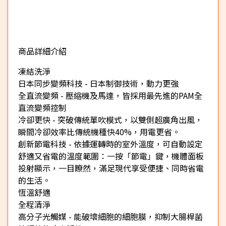
商品詳細介紹
★
凍結洗淨
日本同步變頻科技 - 日本制御技術，動力更強
全直流變頻 - 壓縮機及馬達，皆採用最先進的PAM全
直流變頻控制
冷卻更快 - 突破傳統單吹模式，以雙側超廣角出風，
瞬間冷卻效率比傳統機種快40%，用電更省。
創新節電科技 - 依據運轉時的室外溫度，可自動設定
舒適又省電的溫度範圍：一按「節電」鍵，機體面板
投射顯示，一目瞭然，滿足現代享受便捷、同時省電
的生活。
恆溫舒適
全程清淨
高分子光觸媒 - 能破壞細胞的細胞膜，抑制大腸桿菌