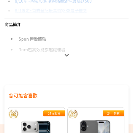
8/10前~爸氣加碼 購物滿額滿件最高送$68
分期數
每期金額
配合銀行/業者
8月限定~首購登記最高領$888電子禮券
3期 0利率
$12,966
18家銀行/業者
台灣大哥大Open Possible聯名卡滿額最高回饋25%
商品簡介
6期
$6,937
18家銀行/業者
8/15前~指定購物滿額最高回饋25%
12期
$3,468
18家銀行/業者
★舊機回收★限量加碼10%回饋
Spen 極致體驗
更多信用卡分期0利率滿額享回饋
3nm超高效能旗艦處理器
24期
$1,782
18家銀行/業者
三星Galaxy S25 Ultra開箱→點我看達人教你買
200MP 億級畫素相機
AI手機有哪些？→點我看達人教你買
絕佳夜拍效果
推薦支援NRCA手機→點我看達人教你買
100x 超高倍變焦
點我看▶S26系列專用配件
120Hz 智慧動態調節畫面更新率
您可能會喜歡
5000 mAh超強電力 (支援超快速充電)
24hr到貨
24hr到貨
支援NRCA
支援100MHz全台最大5G黃金頻寬，釋放滿分5G體驗