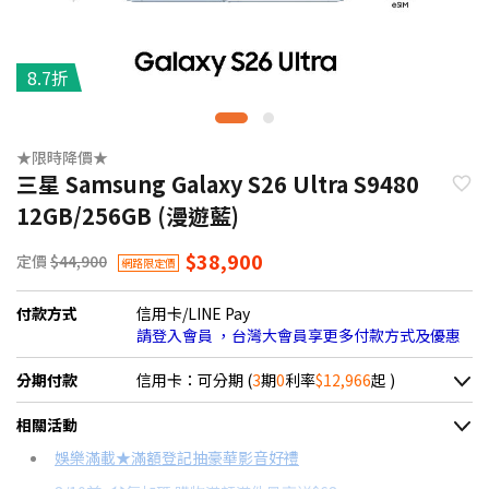
8.7折
★限時降價★
三星 Samsung Galaxy S26 Ultra S9480
12GB/256GB (漫遊藍)
$38,900
定價
$44,900
網路限定價
付款方式
信用卡/LINE Pay
請登入會員 ，台灣大會員享更多付款方式及優惠
分期付款
信用卡：可分期 (
3
期
0
利率
$12,966
起 )
＊實際可分期數、適用利率，請以購物車顯示為主
相關活動
信用卡分期
娛樂滿載★滿額登記抽豪華影音好禮