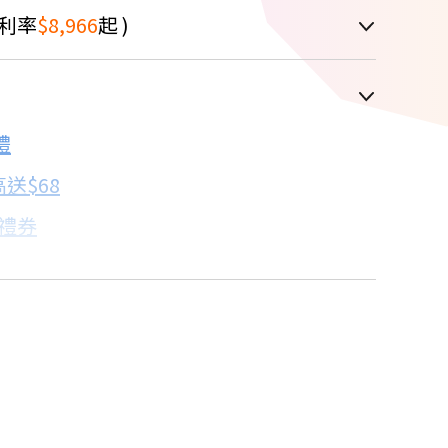
利率
$8,966
起 )
車顯示為主
禮
配合銀行/業者
送$68
子禮券
18家銀行/業者
卡滿額最高回饋25%
18家銀行/業者
%
18家銀行/業者
18家銀行/業者
點我看達人教你買