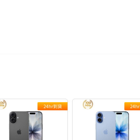
AI手機有哪些？→點我看達人教你
推薦支援NRCA手機→點我看達人
點我看▶S26系列專用配件
24hr到貨
24h