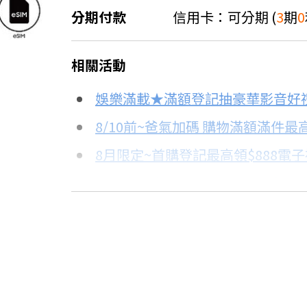
分期付款
信用卡：可分期 (
3
期
0
＊實際可分期數、適用利率，請以購物
相關活動
信用卡分期
娛樂滿載★滿額登記抽豪華影音好
8.8折
分期數
每期金額
8/10前~爸氣加碼 購物滿額滿件最高
8月限定~首購登記最高領$888電
3期 0利率
$8,966
台灣大哥大Open Possible聯名
6期
$4,797
8/15前~指定購物滿額最高回饋25
★舊機回收★限量加碼10%回饋
12期
$2,398
更多信用卡分期0利率滿額享回饋
24期
$1,232
三星Galaxy S25 Ultra開箱→