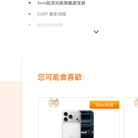
3nm超高效能旗艦處理器
50MP 畫素相機
絕佳夜拍效果
30x 超高倍變焦
120Hz 智慧動態調節畫面更新率
4300 mAh超強電力 (支援超快速充電)
支援NRCA
您可能會喜歡
支援100MHz全台最大5G黃金頻寬，釋放滿分5G體驗
24hr到貨