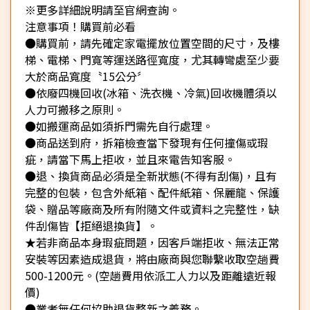
※更多詳細說明請至官網查詢。
注意事項！購買前必看
●購買前，請先確定家電擺放位置空間的尺寸，及樓
梯、電梯、門寬等運送路徑寬度，尤其轉彎處至少要
大於商品寬度〝15公分〞
●依廢四機回收(冰箱、洗衣機、冷氣)回收機體須以
人力可搬移之原則。
●如搬運商品如須拆門需先自行處理。
●商品送到府，拆箱檢查當下發現有任何撞傷或瑕
疵，請當下馬上拒收，並且來電告知客服。
●退、換貨商品必須是全新狀態(不得有刮傷)，且有
完整的包裝，包含外紙箱、配件紙箱、保麗龍、保護
袋、贈品等廠商及所有附隨文件或資料之完整性，缺
件刮傷皆【拒絕退換貨】。
★若非商品本身瑕疵問題，因客戶端拒收、無法正常
安裝等因素造成退貨，將由廠商與您聯繫收取空趟費
500-1200元。(空趟費用依派工人力以及距離遠近報
價)
●業者無任何協助退貨整新之義務。