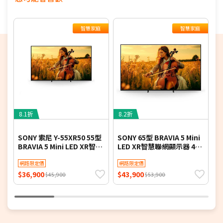
期，以訂單順序陸續出貨，如遇原廠供貨延遲，將會
再另外發送簡訊通知。
智慧家庭
智慧家庭
若您同意以上約定事項再行下單，謝謝。
8.1折
8.2折
4
SONY 索尼 Y-55XR50 55型
SONY 65型 BRAVIA 5 Mini
S
BRAVIA 5 Mini LED XR智慧
LED XR智慧聯網顯示器 4K
S
聯網顯示器
Y-65XR50
A
網路限定價
網路限定價
(
$36,900
$43,900
$
$45,900
$53,900