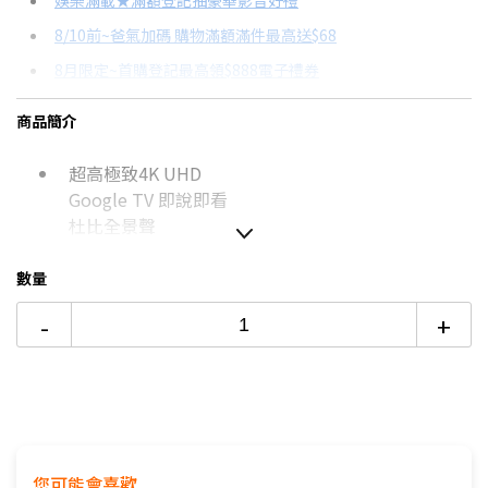
娛樂滿載★滿額登記抽豪華影音好禮
8/10前~爸氣加碼 購物滿額滿件最高送$68
分期數
每期金額
配合銀行/業者
8月限定~首購登記最高領$888電子禮券
3期 0利率
$4,543
18家銀行/業者
台灣大哥大Open Possible聯名卡滿額最高回饋25%
商品簡介
6期
$2,430
18家銀行/業者
更多信用卡分期0利率滿額享回饋
超高極致4K UHD
12期
$1,215
18家銀行/業者
Google TV 即說即看
24期
$624
18家銀行/業者
杜比全景聲
數量
如無電梯，2樓(含)以上，現場或先匯款收取樓層搬
-
+
運費100~200元/樓。
價格包含【標準安裝】+【舊機回收】
本商品正常為3至7個工作天會以電話或簡訊聯絡後續
配送時間
配送時間以物流聯絡約定的時間為準
偏遠地區及外島不送！
您可能會喜歡
※如商品標題掛有【預購】字樣，都將依照預購日