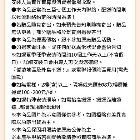
安裝人員實作實算與消費者當場收取。
●本商品正常為三至七個工作天內聯絡，配送時間則
以物流聯絡約定的時間為準！
●若贈品隨貨寄出，如未預先告知則隨機寄出，贈品
無法更換；部分贈品將於鑑賞期過後寄出
●本商品為優惠價格，恕不參加原廠贈品活動。
●如遇家電旺季、或任何配送異常狀況會盡快告知
※如遇夏季旺季安裝時間約10個工作天以上(不含假
日)，詳細安裝日會由專人再次與您確認。
『偏遠地區及外島不送！』或電聯報價跨區費用(需先
匯款)
●如無電梯，2樓(含)以上，現場或先匯款收取樓層搬
運費100~200元/樓。
●如遇特殊安裝環境，如需抬高搬運、搬運距離過
遠...都會現場報價說明
※本商品圖片為示意圖僅供參考，如圖檔略有差異實
際以原廠出貨為主。
※本商品保固期限請依原廠公佈為主。
※本產品規格若有變動敬請參照實際商品為準。