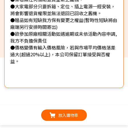
●大家電部分只要拆箱、定位、插上電源一經安裝，
將會影響退貨權限並無法退回已回收之舊機。
●贈品如有短缺我方保有變更之權益(暫時性短缺將由
廠端另行安排時間寄出)
●欲參加原廠相關活動如遇逾期或未依活動內容申請,
我方不負擔保責任
●價格變價有輸入價格風險，若與市場平均價格落差
過大(超過20%以上)，本公司保留訂單接受與否權
益。
放入購物車