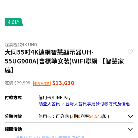
4.6折
超高極致4K UHD
大同55吋4K連網智慧顯示器UH-
55UG900A(含標準安裝)WIFI聯網 【智慧家
庭】
$13,630
定價
$29,999
網路限定價
付款方式
信用卡/LINE Pay
請登入會員 ，台灣大會員享更多付款方式及優惠
分期付款
信用卡：可分期 (
3
期
0
利率
$4,543
起 )
＊實際可分期數、適用利率，請以購物車顯示為主
相關活動
信用卡分期