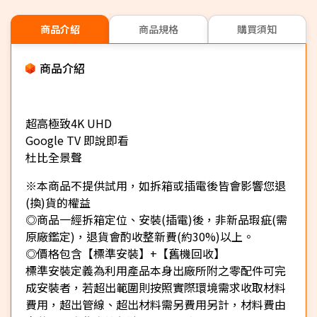
商品介紹
商品規格
購買須知
商品介紹
超高極致4K UHD
Google TV 即說即看
杜比全景聲
※本商品不提供試用，如拆箱或插電後皆會影響您退
(換)貨的權益
◎商品一經拆箱定位、安裝(插電)後，非新品瑕疵(需
原廠鑑定)，退貨會酌收整新費(約30%)以上。
◎價格包含【標準安裝】+【舊機回收】
標準安裝定義為利用產品本身出廠所附之零配件可完
成安裝者，若超出範圍則按照實際環境需求收取材料
費用，超出管線、超出材料需另費用另計，材料費由