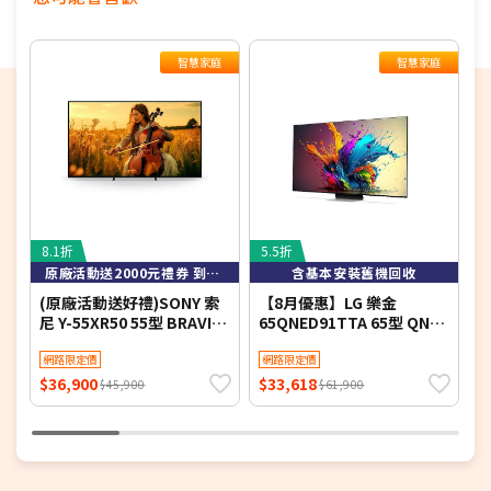
★為保障雙方，請自行開箱錄影，避免商品毀損、破片爭議
★電視如需加購到府安裝服務，請備注在訂單中，收到訂單
後將依不同尺寸另外報價，安裝費用將現場收費
智慧家庭
智慧家庭
※如商品標題掛有【預購】字樣，都將依照預購日期，以訂
單順序陸續出貨，如遇原廠供貨延遲，將會再另外發送簡訊
通知。
若您同意以上約定事項再行下單，謝謝。
8.1折
5.5折
8
原廠活動送2000元禮券 到8/9止
含基本安裝舊機回收
(原廠活動送好禮)SONY 索
【8月優惠】LG 樂金
S
尼 Y-55XR50 55型 BRAVIA
65QNED91TTA 65型 QNED
L
5 Mini LED XR智慧聯網顯示
evo AI 4K 智慧顯示器
Y
器
網路限定價
網路限定價
$36,900
$33,618
$
$45,900
$61,900