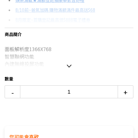
娛樂滿載★滿額登記抽豪華影音好禮
8/10前~爸氣加碼 購物滿額滿件最高送$68
分期數
每期金額
配合銀行/業者
8月限定~首購登記最高領$888電子禮券
3期
$1,808
18家銀行/業者
台灣大哥大Open Possible聯名卡滿額最高回饋25%
商品簡介
6期
$904
18家銀行/業者
更多信用卡分期0利率滿額享回饋
面板解析度1366X768
12期
$452
18家銀行/業者
智慧聯網功能
24期
$232
18家銀行/業者
內建無線投屏功能
數量
本商品僅含運送到府而已，不含樓層
-
+
偏遠地區及外島不送！
本商品正常為3至7個工作天會以電話或簡訊聯絡後續配送時
間
配送時間以物流聯絡約定的時間為準
★商品如外箱有破損，請勿簽收。請立即反映平台，以免責
任釐清無法確實。
您可能會喜歡