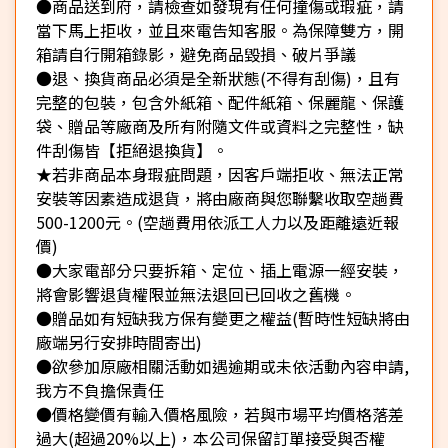
●商品送到府，請檢查如發現有任何撞傷或瑕疵，請
當下馬上拒收，並且來電告知客服。為保障雙方，開
箱請自行開箱錄影，避免商品毀損、破片爭議
●退、換貨商品必須是全新狀態(不得有刮傷)，且有
完整的包裝，包含外紙箱、配件紙箱、保麗龍、保護
袋、贈品等廠商及所有附隨文件或資料之完整性，缺
件刮傷皆【拒絕退換貨】。
★若非商品本身瑕疵問題，因客戶端拒收、無法正常
安裝等因素造成退貨，將由廠商與您聯繫收取空趟費
500-1200元。(空趟費用依派工人力以及距離遠近報
價)
●大家電部分只要拆箱、定位、插上電源一經安裝，
將會影響退貨權限並無法退回已回收之舊機。
●贈品如有短缺我方保有變更之權益(暫時性短缺將由
廠端另行安排時間寄出)
●欲參加原廠相關活動如遇逾期或未依活動內容申請,
我方不負擔保責任
●價格變價有輸入價格風險，若與市場平均價格落差
過大(超過20%以上)，本公司保留訂單接受與否權