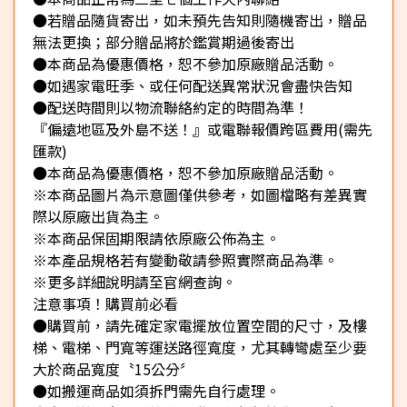
●若贈品隨貨寄出，如未預先告知則隨機寄出，贈品
無法更換；部分贈品將於鑑賞期過後寄出
●本商品為優惠價格，恕不參加原廠贈品活動。
●如遇家電旺季、或任何配送異常狀況會盡快告知
●配送時間則以物流聯絡約定的時間為準！
『偏遠地區及外島不送！』或電聯報價跨區費用(需先
匯款)
●本商品為優惠價格，恕不參加原廠贈品活動。
※本商品圖片為示意圖僅供參考，如圖檔略有差異實
際以原廠出貨為主。
※本商品保固期限請依原廠公佈為主。
※本產品規格若有變動敬請參照實際商品為準。
※更多詳細說明請至官網查詢。
注意事項！購買前必看
●購買前，請先確定家電擺放位置空間的尺寸，及樓
梯、電梯、門寬等運送路徑寬度，尤其轉彎處至少要
大於商品寬度〝15公分〞
●如搬運商品如須拆門需先自行處理。