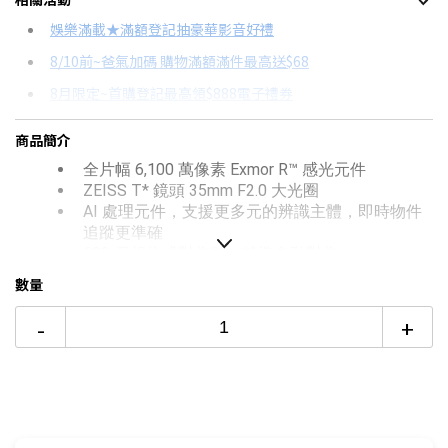
信用卡分期
娛樂滿載★滿額登記抽豪華影音好禮
8/10前~爸氣加碼 購物滿額滿件最高送$68
分期數
每期金額
配合銀行/業者
8月限定~首購登記最高領$888電子禮券
3期 0利率
$46,000
18家銀行/業者
台灣大哥大Open Possible聯名卡滿額最高回饋25%
商品簡介
6期 0利率
$23,000
17家銀行/業者
更多信用卡分期0利率滿額享回饋
全片幅 6,100 萬像素 Exmor R™ 感光元件
12期 0利率
$11,500
7家銀行/業者
推薦SONY Vlog相機→點我看達人教你買
ZEISS T* 鏡頭 35mm F2.0 大光圈
AI 處理元件，支援更多元的辨識主體，即時物件
12期
$12,305
18家銀行/業者
追蹤更準確
693 個相位式對焦點，精準自動對焦
24期
$6,325
18家銀行/業者
Step Crop Shooting 功能，一鍵切換 35mm、
數量
50mm、70mm 三種焦段
12 種預設風格外觀，自由轉換影像風格
-
+