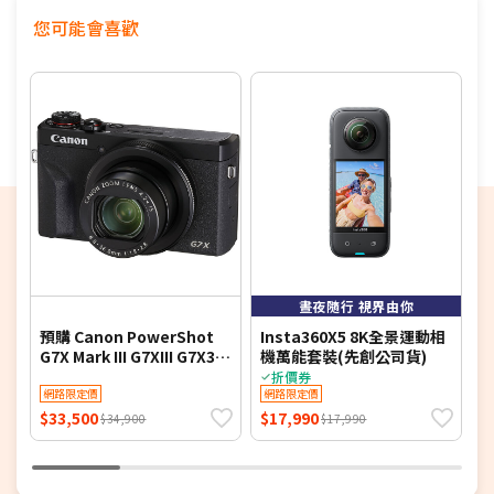
您可能會喜歡
7
晝夜隨行 視界由你
預購 Canon PowerShot
Insta360X5 8K全景運動相
C
G7X Mark III G7XIII G7X3
機萬能套裝(先創公司貨)
(
(公司貨)
折價券
網路限定價
網路限定價
$33,500
$17,990
$
$34,900
$17,990