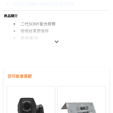
8月限定~首購登記最高領$888電子禮券
3期 0利率
$3,162
18家銀行/業者
台灣大哥大Open Possible聯名卡滿額最高回饋25%
商品簡介
6期 0利率
$1,581
17家銀行/業者
更多信用卡分期0利率滿額享回饋
二代SONY星光夜視
6期
$1,692
18家銀行/業者
汽車行車紀錄器規格比較→點我看達人教你買
夜視效果更強悍
前4K後2K
12期
$846
18家銀行/業者
STARVIS星光夜視
24期
$434
18家銀行/業者
140度前後大廣角
11.8吋高清觸控大螢幕
前後畫面同顯
TS碼流以秒存檔
您可能會喜歡
智能行車ADAS安全輔助系統
BSD後視盲區偵測預警
高速Wi-Fi無線連結
OTA即時更新韌體及測速點圖資 APP PR AI特效