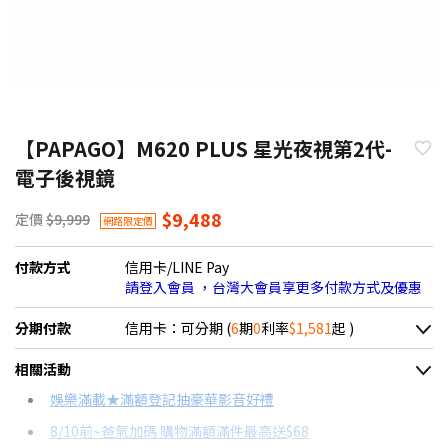
【PAPAGO】M620 PLUS 星光夜視第2代-
電子後視鏡
$9,488
定價
$9,999
網路限定價
付款方式
信用卡/LINE Pay
請登入會員 ，台灣大會員享更多付款方式及優惠
分期付款
信用卡：可分期 (
6
期
0
利率
$1,581
起 )
＊實際可分期數、適用利率，請以購物車顯示為主
相關活動
信用卡分期
娛樂滿載★滿額登記抽豪華影音好禮
8/10前~爸氣加碼 購物滿額滿件最高送$68
分期數
每期金額
配合銀行/業者