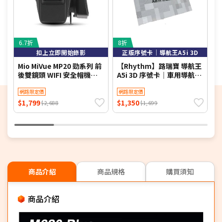
6.7折
8折
8
扣上立即開始錄影
正版序號卡｜導航王A5i 3D
Mio MiVue MP20 勁系列 前
【Rhythm】路瑞寶 導航王
後雙鏡頭 WIFI 安全帽機專
A5i 3D 序號卡｜車用導航軟
耳
用機車行車記錄器-單機+擦
體｜台灣正版授權｜永久更
全
拭布+手機矽膠立架
網路限定價
新
網路限定價
E
$1,799
$1,350
$
$2,688
$1,699
商品介紹
商品規格
購買須知
商品介紹