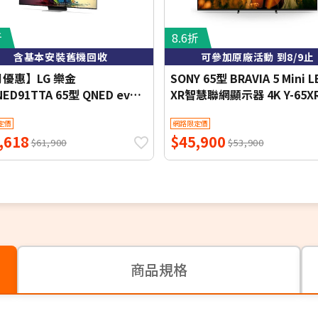
折
8.6折
含基本安裝舊機回收
可參加原廠活動 到8/9止
月優惠】LG 樂金
SONY 65型 BRAVIA 5 Mini L
NED91TTA 65型 QNED evo
XR智慧聯網顯示器 4K Y-65X
4K 智慧顯示器
定價
網路限定價
,618
$45,900
$61,900
$53,900
商品規格