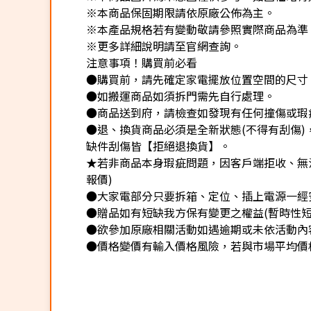
※本商品保固期限請依原廠公佈為主。
※本產品規格若有變動敬請參照實際商品為準
※更多詳細說明請至官網查詢。
注意事項！購買前必看
●購買前，請先確定家電擺放位置空間的尺寸
●如搬運商品如須拆門需先自行處理。
●商品送到府，請檢查如發現有任何撞傷或瑕
●退、換貨商品必須是全新狀態(不得有刮傷
缺件刮傷皆【拒絕退換貨】。
★若非商品本身瑕疵問題，因客戶端拒收、無法
報價)
●大家電部分只要拆箱、定位、插上電源一經
●贈品如有短缺我方保有變更之權益(暫時性短
●欲參加原廠相關活動如遇逾期或未依活動內
●價格變價有輸入價格風險，若與市場平均價格