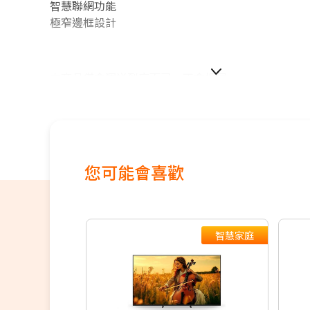
智慧聯網功能
極窄邊框設計
本商品僅含運送到府而已，不含樓層
偏遠地區及外島不送！
本商品正常為3至7個工作天會以電話或簡訊聯絡後續
配送時間以物流聯絡約定的時間為準
★商品如外箱有破損，請勿簽收。請立即反映平台，
法確實。
您可能會喜歡
★為保障雙方，請自行開箱錄影，避免商品毀損、破
★電視如需加購到府安裝服務，請備注在訂單中，收
同尺寸另外報價，安裝費用將現場收費
※如商品標題掛有【預購】字樣，都將依照預購日期
智慧家庭
續出貨，如遇原廠供貨延遲，將會再另外發送簡訊通
若您同意以上約定事項再行下單，謝謝。