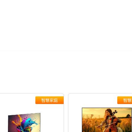
配送時間
以免責任釐清無
片爭議
到訂單後將依不
，以訂單順序陸
智慧家庭
智慧
知。