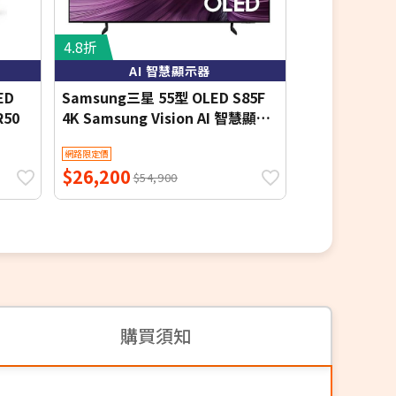
4.8折
4.8折
AI 智慧顯示器
金屬量
ED
Samsung三星 55型 OLED S85F
三星65吋QL
R50
4K Samsung Vision AI 智慧顯示
QA65Q70D
器 (QA55S85FAEXZW) 基本桌上
網路限定價
網路限定價
安裝 【智慧家庭】
$26,200
$23,790
$54,900
$4
購買須知