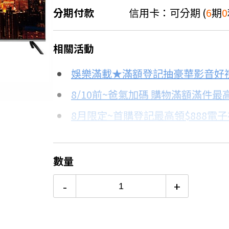
分期付款
信用卡：可分期 (
6
期
0
＊實際可分期數、適用利率，請以購物
相關活動
信用卡分期
娛樂滿載★滿額登記抽豪華影音好
分期數
每期金額
8/10前~爸氣加碼 購物滿額滿件最高
8月限定~首購登記最高領$888電
3期 0利率
$5,366
台灣大哥大Open Possible聯名
6期 0利率
$2,683
更多信用卡分期0利率滿額享回饋
數量
12期
$1,435
-
+
24期
$737