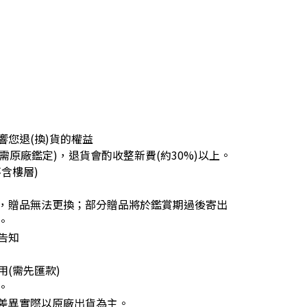
您退(換)貨的權益
需原廠鑑定)，退貨會酌收整新費(約30%)以上。
含樓層)
，贈品無法更換；部分贈品將於鑑賞期過後寄出
。
告知
(需先匯款)
。
差異實際以原廠出貨為主。