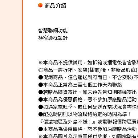
商品介紹
智慧聯網功能
極窄邊框設計
※本商品不提供試用，如拆箱或插電後皆會影響
◎商品一經拆箱、安裝(插電)後，非新品瑕疵(
●促銷商品，僅含運送到府而已，不含安裝(不
●本商品正常為三至七個工作天內聯絡
●若贈品隨貨寄出，如未預先告知則隨機寄出
●本商品為優惠價格，恕不參加原廠贈品活動
●如遇家電旺季、或任何配送異常狀況會盡快
●配送時間則以物流聯絡約定的時間為準！
『偏遠地區及外島不送！』或電聯報價跨區費用
●本商品為優惠價格，恕不參加原廠贈品活動
※本商品圖片為示意圖僅供參考，如圖檔略有