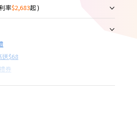
利率
$2,683
起 )
車顯示為主
禮
配合銀行/業者
送$68
子禮券
18家銀行/業者
卡滿額最高回饋25%
17家銀行/業者
18家銀行/業者
18家銀行/業者