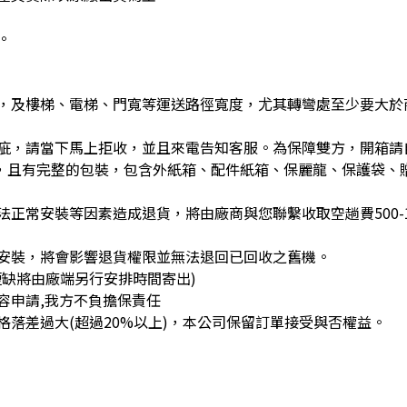
。
，及樓梯、電梯、門寬等運送路徑寬度，尤其轉彎處至少要大於
疵，請當下馬上拒收，並且來電告知客服。為保障雙方，開箱請
)，且有完整的包裝，包含外紙箱、配件紙箱、保麗龍、保護袋、
正常安裝等因素造成退貨，將由廠商與您聯繫收取空趟費500-1
安裝，將會影響退貨權限並無法退回已回收之舊機。
缺將由廠端另行安排時間寄出)
容申請,我方不負擔保責任
落差過大(超過20%以上)，本公司保留訂單接受與否權益。