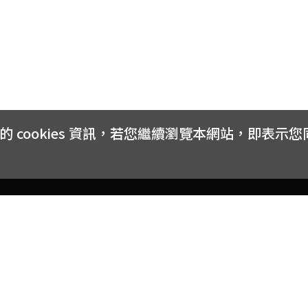
cookies 資訊，若您繼續瀏覽本網站，即表示
客戶服務
會員權益
關於
常見問題
會員隱私與權益
品牌
大宗採購方案
購物條款
網站