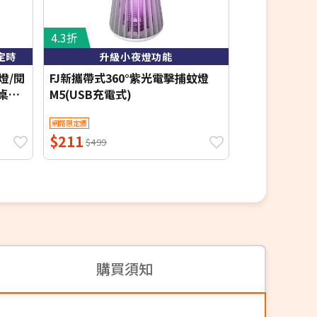
4.3折
4.5折
定時
升級小夜燈功能
可加長一拍
燈/閱
FJ新攜帶式360°紫光電擊捕蚊燈
FJ伸縮桿可
書桌燈
M5(USB充電式)
蚊拍F1(捕蚊燈
至107公分 拍
網路限定價
網路限定價
$211
$311
$499
$699
購買須知