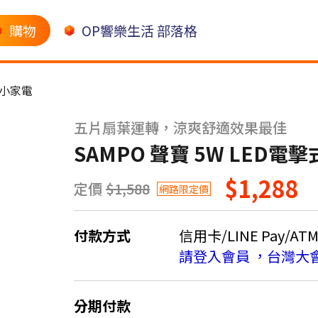
購物
OP響樂生活 部落格
小家電
五片扇葉運轉，涼爽舒適效果最佳
SAMPO 聲寶 5W LED電擊式
$1,288
定價
$1,588
網路限定價
付款方式
信用卡/LINE Pay/AT
請登入會員 ，台灣大
分期付款