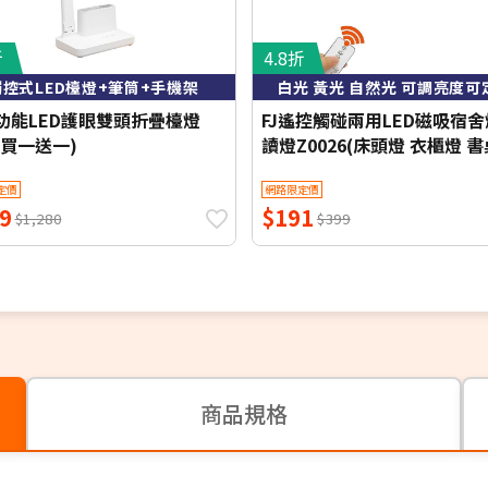
折
4.8折
觸控式LED檯燈+筆筒+手機架
白光 黃光 自然光 可調亮度可
多功能LED護眼雙頭折疊檯燈
FJ遙控觸碰兩用LED磁吸宿舍
(買一送一)
讀燈Z0026(床頭燈 衣櫃燈 
小夜燈 檯燈 桌燈 床頭LED)
定價
網路限定價
9
$191
$1,280
$399
商品規格