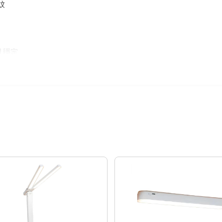
蚊
且穩定