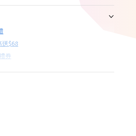
車顯示為主
禮
配合銀行/業者
送$68
子禮券
18家銀行/業者
卡滿額最高回饋25%
18家銀行/業者
買
18家銀行/業者
18家銀行/業者