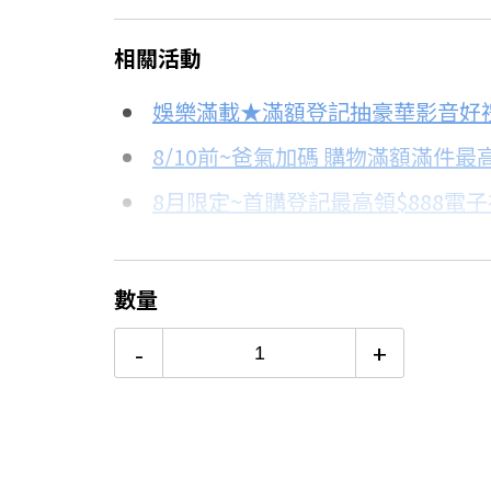
＊實際可分期數、適用利率，請以購物
相關活動
信用卡分期
娛樂滿載★滿額登記抽豪華影音好
分期數
每期金額
8/10前~爸氣加碼 購物滿額滿件最高
8月限定~首購登記最高領$888電
3期
$459
台灣大哥大Open Possible聯名
6期
$229
更多信用卡分期0利率滿額享回饋
數量
滅蚊燈挑選重點→點我看達人教你
12期
$114
-
+
24期
$59