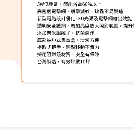
5W低耗能，節能省電60%以上
高密度電擊網，瞬擊滅蚊，蚊蟲不易脫逃
新型電路設計優化LED光源及電擊網輸出效能
透明安全護網，增加亮度放大照射範圍，提升
添加奈米銀離子，抗菌潔淨
底部抽屜式集蚊盒，清潔方便
提取式把手，輕鬆移動不費力
採用阻燃級材質，安全有保障
台灣製造，有效坪數10坪