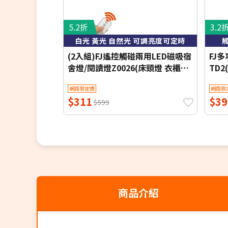
5.2折
3.2
白光 黃光 自然光 可調亮度可定時
(2入組)FJ遙控觸碰兩用LED磁吸宿
FJ
舍燈/閱讀燈Z0026(床頭燈 衣櫃燈
TD2
書桌燈 小夜燈 檯燈 桌燈 床頭LED)
網路限定價
網路限
$311
$39
$599
商品介紹