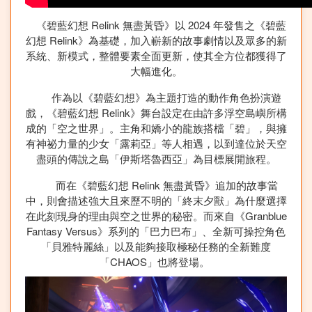
《碧藍幻想 Relink 無盡黃昏》以 2024 年發售之《碧藍
幻想 Relink》為基礎，加入嶄新的故事劇情以及眾多的新
系統、新模式，整體要素全面更新，使其全方位都獲得了
大幅進化。
作為以《碧藍幻想》為主題打造的動作角色扮演遊
戲，《碧藍幻想 Relink》舞台設定在由許多浮空島嶼所構
成的「空之世界」。主角和嬌小的龍族搭檔「碧」，與擁
有神祕力量的少女「露莉亞」等人相遇，以到達位於天空
盡頭的傳說之島「伊斯塔魯西亞」為目標展開旅程。
而在《碧藍幻想 Relink 無盡黃昏》追加的故事當
中，則會描述強大且來歷不明的「終末夕獸」為什麼選擇
在此刻現身的理由與空之世界的秘密。而來自《Granblue
Fantasy Versus》系列的「巴力巴布」、全新可操控角色
「貝雅特麗絲」以及能夠接取極秘任務的全新難度
「CHAOS」也將登場。