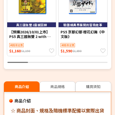
6
真三國無雙2震撼回歸
驗圍繞異界展開的冒險故事
【預購2026/10/01上市】
PS5 亰都幻都 櫻花幻舞《中
P
PS5 真三國無雙 2 with 猛
文版》
S
將傳 Remastered《中文
版》
網路限定價
網路限定價
$1,160
$1,590
$
$1,190
$1,690
商品介紹
商品規格
購買須知
商品介紹
☆ 商品封面、規格及隨機標準配備以實際出貨