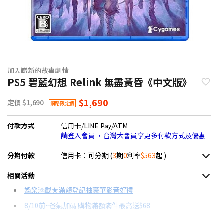
加入嶄新的故事劇情
PS5 碧藍幻想 Relink 無盡黃昏《中文版》
$1,690
定價
$1,690
網路限定價
付款方式
信用卡/LINE Pay/ATM
請登入會員 ，台灣大會員享更多付款方式及優惠
分期付款
信用卡：可分期 (
3
期
0
利率
$563
起 )
＊實際可分期數、適用利率，請以購物車顯示為主
相關活動
信用卡分期
娛樂滿載★滿額登記抽豪華影音好禮
8/10前~爸氣加碼 購物滿額滿件最高送$68
分期數
每期金額
配合銀行/業者