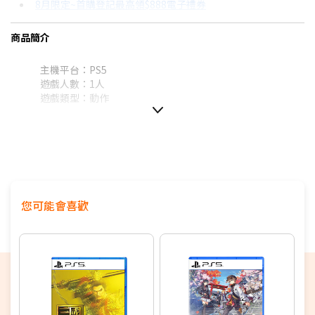
8月限定~首購登記最高領$888電子禮券
3期 0利率
$563
18家銀行/業者
台灣大哥大Open Possible聯名卡滿額最高回饋25%
商品簡介
6期
$301
18家銀行/業者
更多信用卡分期0利率滿額享回饋
主機平台：PS5
12期
$150
18家銀行/業者
SONY PS5 SLIM值得買嗎？→點我看達人教你買
遊戲人數：1人
遊戲類型：
動作
24期
$77
18家銀行/業者
您可能會喜歡