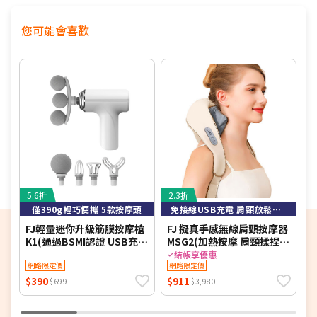
您可能會喜歡
5.6折
2.3折
4
僅390g輕巧便攜 5款按摩頭
免接線USB充電 肩頸放鬆方便攜帶使用
FJ輕量迷你升級筋膜按摩槍
FJ 擬真手感無線肩頸按摩器
K1(通過BSMI認證 USB充電
MSG2(加熱按摩 肩頸揉捏
摩
四色可選 五種按摩頭)
禮品送禮必推 BSMI認證)
結帳享優惠
網路限定價
網路限定價
$390
$911
$
$699
$3,980