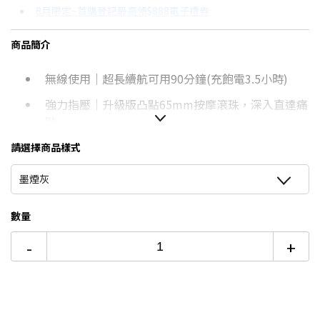
8月限定~首購登記最高領$888電子禮券
3期 0利率
$896
18家銀行/業者
台灣大哥大Open Possible聯名卡滿額最高回饋25%
商品簡介
6期
$479
18家銀行/業者
更多信用卡分期0利率滿額享回饋
無線使用｜超長續航可用90分鐘(充飽電3.5小時)
12期
$239
18家銀行/業者
強力指壓｜升級版凸點65mm按摩滾珠，深入直達痛
24期
$123
18家銀行/業者
點
輕量1.5Kg｜全機僅1.5公斤，隨時隨地方便好攜帶
請選擇商品樣式
人體工學｜貼合曲線弧形設計
墨煙灰
獨立溫控｜模擬38℃~45℃溫熱手感，促進血液循環
數量
安全設計｜15分鐘自動關機安全設計
-
+
一機多用｜腰背/肩頸/小腿/大腿/腳底皆可用
提把設計｜攜帶搬移更便利