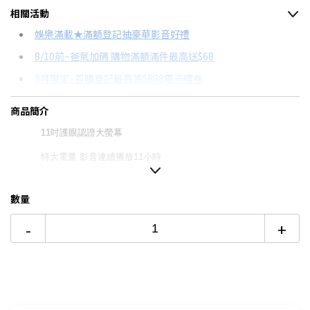
相關活動
信用卡分期
娛樂滿載★滿額登記抽豪華影音好禮
8/10前~爸氣加碼 購物滿額滿件最高送$68
分期數
每期金額
配合銀行/業者
8月限定~首購登記最高領$888電子禮券
3期 0利率
$2,016
18家銀行/業者
台灣大哥大Open Possible聯名卡滿額最高回饋25%
商品簡介
6期 0利率
$1,008
17家銀行/業者
8/15前~指定購物滿額最高回饋25%
11吋護眼認證大螢幕
6期
$1,078
18家銀行/業者
★舊機回收★限量加碼10%回饋
特大電量 影音連續播放11小時
更多信用卡分期0利率滿額享回饋
12期
$539
18家銀行/業者
專屬兒童模式 使用安心簡單
【玩家真實心得】 Lenovo Legion Tab 電競平板套裝開箱→
數量
24期
$277
18家銀行/業者
點我看達人教你買
-
+