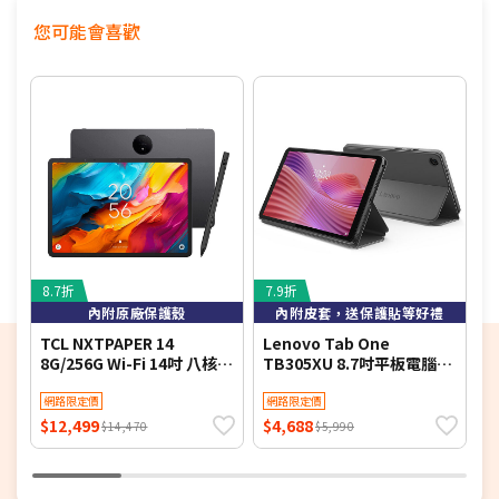
您可能會喜歡
8.7折
7.9折
9
內附原廠保護殼
內附皮套，送保護貼等好禮
TCL NXTPAPER 14
Lenovo Tab One
L
8G/256G Wi-Fi 14吋 八核心
TB305XU 8.7吋平板電腦
吋
平板電腦 +TPen手寫筆套
LTE版 (4G/128G)
(
裝組
網路限定價
網路限定價
$12,499
$4,688
$
$14,470
$5,990