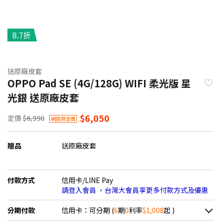
8.7折
送原廠皮套
OPPO Pad SE (4G/128G) WIFI 柔光版 星
光銀 送原廠皮套
$6,050
定價
$6,990
網路限定價
贈品
送原廠皮套
付款方式
信用卡/LINE Pay
請登入會員 ，台灣大會員享更多付款方式及優惠
分期付款
信用卡：可分期 (
6
期
0
利率
$1,008
起 )
＊實際可分期數、適用利率，請以購物車顯示為主