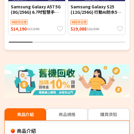
Samsung Galaxy A57 5G
Samsung Galaxy S25
S
(8G/256G) 6.7吋智慧手機-
(12G/256G) 行動AI防水5G
(
贈空壓殼+鋼化保貼+25W雙
雙卡機
孔快充頭+掛繩+韓版包+指
網路限定價
網路限定價
環支架+噴劑
$14,190
$19,088
$
$17,990
$22,990
商品介紹
商品規格
購買須知
商品介紹