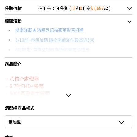
分期付款
信用卡：可分期 (
12
期
0
利率
$1,657
起 )
＊實際可分期數、適用利率，請以購物車顯示為主
相關活動
信用卡分期
娛樂滿載★滿額登記抽豪華影音好禮
8/10前~爸氣加碼 購物滿額滿件最高送$68
分期數
每期金額
配合銀行/業者
8月限定~首購登記最高領$888電子禮券
3期 0利率
$6,629
18家銀行/業者
台灣大哥大Open Possible聯名卡滿額最高回饋25%
商品簡介
6期 0利率
$3,314
17家銀行/業者
8/15前~指定購物滿額最高回饋25%
．八核心處理器
12期 0利率
$1,657
7家銀行/業者
★舊機回收★限量加碼10%回饋
．6.7吋FHD+螢幕
更多信用卡分期0利率滿額享回饋
6期
$3,546
18家銀行/業者
．5000萬畫素主鏡頭
．超大電量+超快速充電
12期
$1,773
18家銀行/業者
．IP67防水防塵
請選擇商品樣式
24期
$911
18家銀行/業者
雅痞藍