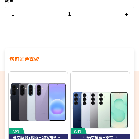
數量
-
+
您可能會喜歡
7.9折
8.4折
7
贈空壓殼+鋼保+25W雙孔快充頭+掛繩+韓版包+支架+噴劑
※送空壓殼+支架※