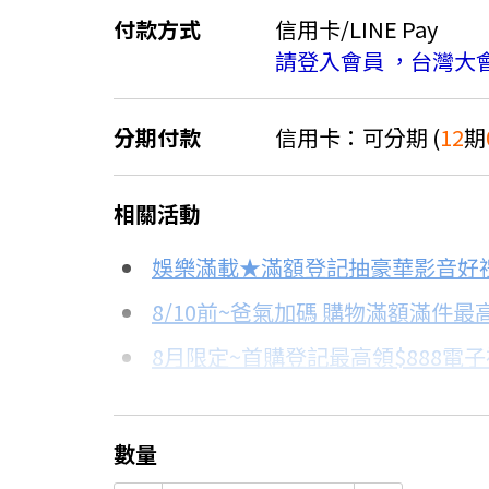
付款方式
信用卡/LINE Pay
請登入會員 ，台灣大
分期付款
信用卡：可分期 (
12
期
＊實際可分期數、適用利率，請以購物
相關活動
信用卡分期
娛樂滿載★滿額登記抽豪華影音好
分期數
每期金額
8/10前~爸氣加碼 購物滿額滿件最高
8月限定~首購登記最高領$888電
3期 0利率
$19,966
台灣大哥大Open Possible聯名
6期 0利率
$9,983
更多信用卡分期0利率滿額享回饋
數量