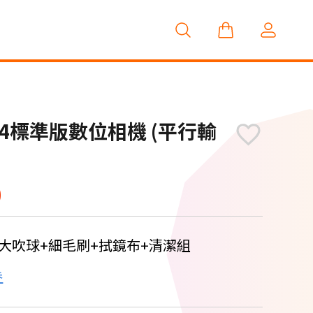
 GR4標準版數位相機 (平行輸
0
力大吹球+細毛刷+拭鏡布+清潔組
券