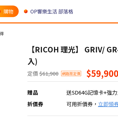
購物
OP響樂生活 部落格
得
【RICOH 理光】 GRIV/
入)
$59,90
定價
$61,900
網路限定價
贈品
送SD64G記憶卡+強
折價券
可用折價券，
立即領