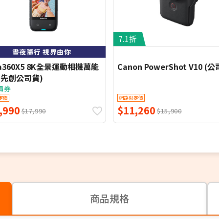
7.1折
晝夜隨行 視界由你
ta360X5 8K全景運動相機萬能
Canon PowerShot V10 (
(先創公司貨)
價券
定價
網路限定價
,990
$11,260
$17,990
$15,900
商品規格