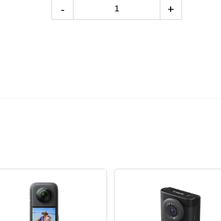
12期 0利率
$4,991
-
+
12期
$5,341
24期
$2,745