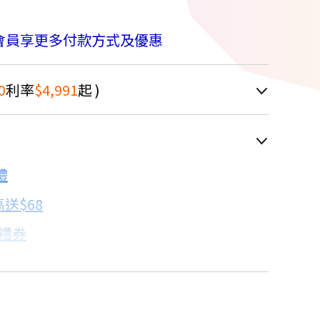
會員享更多付款方式及優惠
0
利率
$4,991
起 )
車顯示為主
禮
配合銀行/業者
送$68
子禮券
18家銀行/業者
卡滿額最高回饋25%
17家銀行/業者