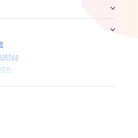
車顯示為主
禮
配合銀行/業者
送$68
子禮券
18家銀行/業者
卡滿額最高回饋25%
18家銀行/業者
機規格比較→點我看達人教你買
18家銀行/業者
18家銀行/業者