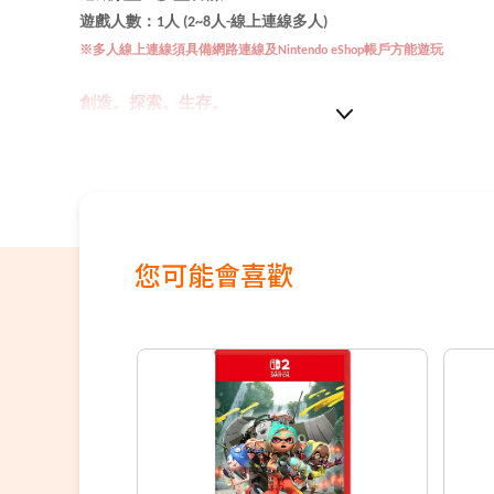
遊戲人數：
1
人
(2~8
人
-
線上連線多人
)
※多人線上連線須具備網路連線及
Nintendo eShop
帳戶方能遊玩
創造。探索。生存。
▉
以方塊為單元任意堆砌出所有東西
▉
舒舒服服地坐在沙發上來建造自己的世界
▉在終極沙盒冒險遊戲中生存度過夜晚
▉每個角落背後都有難忘的探險等著你
▉此商品為普遍級
您可能會喜歡