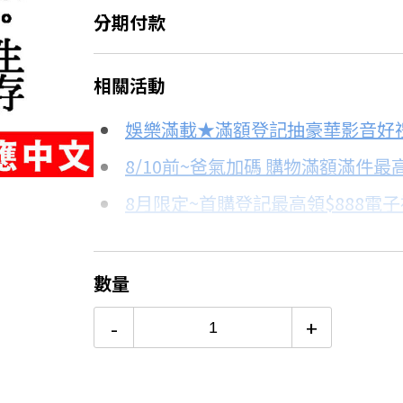
分期付款
＊實際可分期數、適用利率，請以購物
相關活動
信用卡分期
娛樂滿載★滿額登記抽豪華影音好
分期數
每期金額
8/10前~爸氣加碼 購物滿額滿件最高
8月限定~首購登記最高領$888電
3期
$301
台灣大哥大Open Possible聯名
6期
$150
更多信用卡分期0利率滿額享回饋
數量
Switch OLED 與 Switch主
12期
$75
-
+
24期
$38