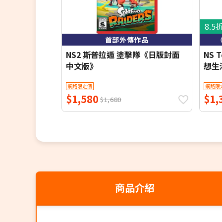
8.5
首部外傳作品
NS2 斯普拉遁 塗擊隊《日版封面
NS 
中文版》
想生
網路限定價
網路限
$1,580
$1,
$1,680
商品介紹