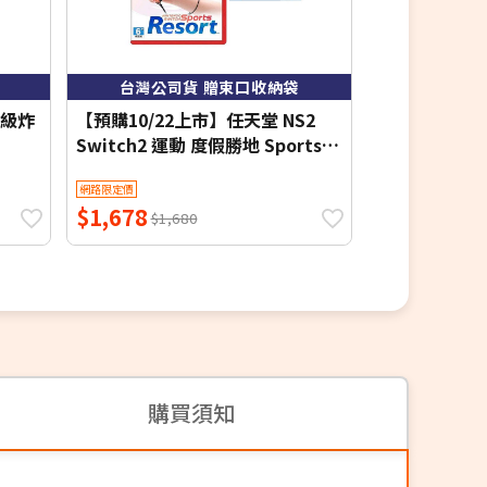
台灣公司貨 贈束口收納袋
收錄本
 超級炸
【預購10/22上市】任天堂 NS2
【預購8/28上
Switch2 運動 度假勝地 Sports
Switch 2
Resort-中文版●贈束口收納袋
ELDEN RING 
網路限定價
網路限定價
Edition-中
$1,678
$2,389
$1,680
$2,3
購買須知