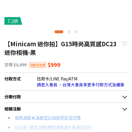
7.2折
【Minicam 迷你拍】G15時尚高質感DC23
迷你相機-黑
$999
定價
$1,399
網路限定價
付款方式
信用卡/LINE Pay/ATM
請登入會員 ，台灣大會員享更多付款方式及優惠
分期付款
＊實際可分期數、適用利率，請以購物車顯示為主
相關活動
信用卡分期
娛樂滿載★滿額登記抽豪華影音好禮
8/10前~爸氣加碼 購物滿額滿件最高送$68
分期數
每期金額
配合銀行/業者