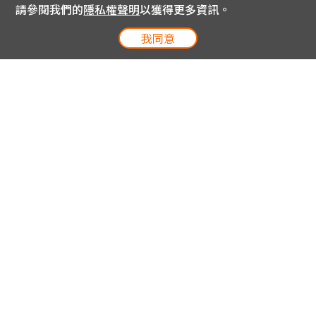
請參閱我們的
隱私權聲明
以獲得更多資訊。
我同意
電信專案服務專線 24小時
用戶手機直撥188(免費)
0809-000-852(免費)
線上購物服務專線 09:00~18:00
網內手機直撥188(撥通請按5)
網外請撥0809-000-852(撥通請按5)