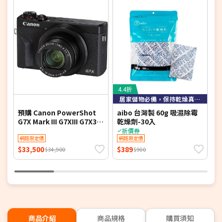
4.4折
8
居家儲物必備，保持乾燥真簡單
預購 Canon PowerShot
aibo 台灣製 60g 吸濕除霉
S
G7X Mark III G7XIII G7X3
乾燥劑-30入
C
(公司貨)
C
折價券
網路限定價
網路限定價
$33,500
$389
$
$34,900
$900
商品介紹
商品規格
購買須知