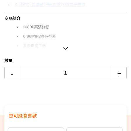
8月限定~首購登記最高領$888電子禮券
3期
$356
18家銀行/業者
台灣大哥大Open Possible聯名卡滿額最高回饋25%
商品簡介
6期
$178
18家銀行/業者
更多信用卡分期0利率滿額享回饋
1080P高清錄影
12期
$89
18家銀行/業者
0.96吋IPS彩色螢幕
24期
$45
18家銀行/業者
真皮鐵皮工藝
內建鋰電池180mAH 錄影時間1小時左右
數量
內建6種濾鏡可選
-
+
配件：主機，說明書，充電線，鑰匙扣，手繩，真皮掛脖項
鍊。
您可能會喜歡