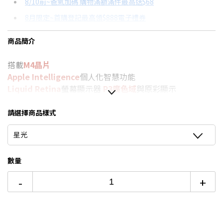
8/10前~爸氣加碼 購物滿額滿件最高送$68
分期數
每期金額
配合銀行/業者
8月限定~首購登記最高領$888電子禮券
3期 0利率
$7,700
18家銀行/業者
8/15前~指定購物滿額最高回饋25%
商品簡介
6期 0利率
$3,850
17家銀行/業者
台灣大哥大Open Possible聯名卡滿額最高回饋25%
搭載
M4晶片
12期 0利率
$1,925
7家銀行/業者
★舊機回收★限量加碼10%回饋
Apple Intelligence
個人化智慧功能
更多信用卡分期0利率滿額享回饋
6期
$4,119
18家銀行/業者
Liquid Retina
螢幕顯示器
P3廣色域
與原彩顯示
【玩家真實心得】 Lenovo Legion Tab 電競平板套裝開箱→
前置
1200萬畫素Center Stage
自動追蹤相機，後置
1200
12期
$2,059
18家銀行/業者
點我看達人教你買
萬廣角相機
，支援
4K錄影
與掃描文件
請選擇商品樣式
Wi-Fi使用最長可達 10 小時
24期
$1,058
18家銀行/業者
星光
頂部按鈕內建Touch ID安全驗證，解鎖支付更快速。
支援Apple Pencil Pro及具觸覺回饋的巧控鍵盤
數量
此商品頁資訊或規格有誤，請以原廠公告為主
-
+