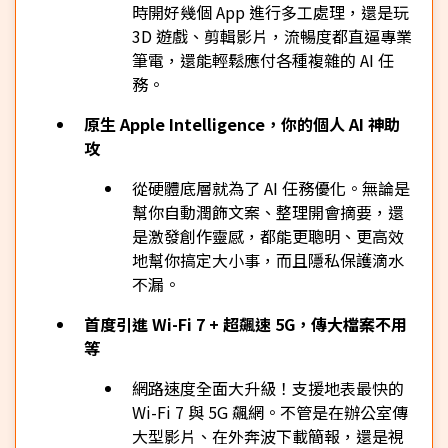
時開好幾個 App 進行多工處理，還是玩
3D 遊戲、剪輯影片，流暢度都直逼專業
筆電，還能輕鬆應付各種複雜的 AI 任
務。
原生 Apple Intelligence，你的個人 AI 神助
攻
從硬體底層就為了 AI 任務優化。無論是
幫你自動潤飾文案、整理開會摘要，還
是激發創作靈感，都能更聰明、更高效
地幫你搞定大小事，而且隱私保護滴水
不漏。
首度引進 Wi-Fi 7 + 超飆速 5G，傳大檔案不用
等
網路速度全面大升級！支援地表最快的
Wi-Fi 7 與 5G 飆網。不管是在辦公室傳
大型影片、在外奔波下載簡報，還是視