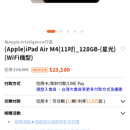
為Apple Intelligence打造
(Apple)iPad Air M4(11吋)_128GB-(星光)
(WiFi機型)
$23,100
定價
$24,900
網路限定價
付款方式
信用卡/貨到付款/LINE Pay
請登入會員 ，台灣大會員享更多付款方式及優惠
分期付款
信用卡：可分期 (
12
期
0
利率
$1,925
起 )
＊實際可分期數、適用利率，請以購物車顯示為主
相關活動
信用卡分期
娛樂滿載★滿額登記抽豪華影音好禮