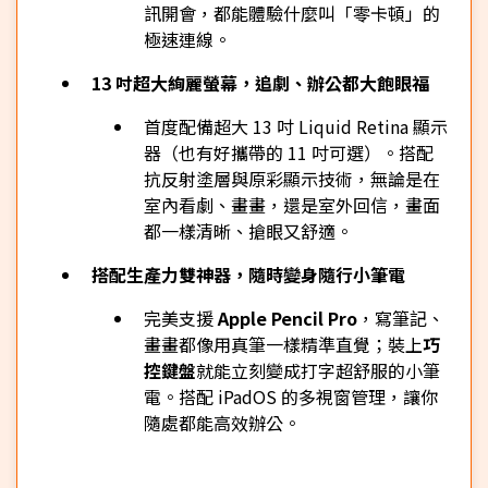
訊開會，都能體驗什麼叫「零卡頓」的
極速連線。
13 吋超大絢麗螢幕，追劇、辦公都大飽眼福
首度配備超大 13 吋 Liquid Retina 顯示
器（也有好攜帶的 11 吋可選）。搭配
抗反射塗層與原彩顯示技術，無論是在
室內看劇、畫畫，還是室外回信，畫面
都一樣清晰、搶眼又舒適。
搭配生產力雙神器，隨時變身隨行小筆電
完美支援
Apple Pencil Pro
，寫筆記、
畫畫都像用真筆一樣精準直覺；裝上
巧
控鍵盤
就能立刻變成打字超舒服的小筆
電。搭配 iPadOS 的多視窗管理，讓你
隨處都能高效辦公。