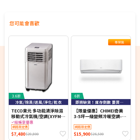
您可能會喜歡
尊榮裝
3.6折
6折
5
冷氣/除濕/送風/淨化/乾衣
即將缺貨！庫存倒數 要買要快！
TECO東元 多功能清淨除濕
【限量優惠】CHIMEI奇美
【
移動式冷氣機/空調(XYFMP-
3-5坪一級變頻冷暖空調-星
1701FC)
緻系列 RB-S29HG1-1/RC-
冷
結帳享優惠
網路限定價
S29HG1 【含基本安裝+舊
網路限定價
S
機回收】【加贈2000元好禮
S
$7,480
$15,900
$
$20,800
$26,500
+1年安裝保固】