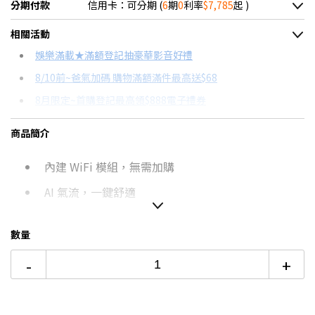
分期付款
信用卡：可分期 (
6
期
0
利率
$7,785
起 )
＊實際可分期數、適用利率，請以購物車顯示為主
相關活動
信用卡分期
娛樂滿載★滿額登記抽豪華影音好禮
8/10前~爸氣加碼 購物滿額滿件最高送$68
分期數
每期金額
配合銀行/業者
8月限定~首購登記最高領$888電子禮券
3期 0利率
$15,570
18家銀行/業者
台灣大哥大Open Possible聯名卡滿額最高回饋25%
商品簡介
6期 0利率
$7,785
17家銀行/業者
8/15前~指定購物滿額最高回饋25%
內建 WiFi 模組，無需加購
12期
$4,164
18家銀行/業者
更多信用卡分期0利率滿額享回饋
智慧家電功能有哪些？→點我看達人教你買
AI 氣流，一鍵舒適
24期
$2,140
18家銀行/業者
熱銷冷氣機推薦→點我看達人教你買
AI 凍潔淨化，一鍵淨化
數量
冷氣挑選教學→點我看達人教你買
舒適風+，提供輕柔間接風
-
+
智慧電量管理，自主掌握能源使用