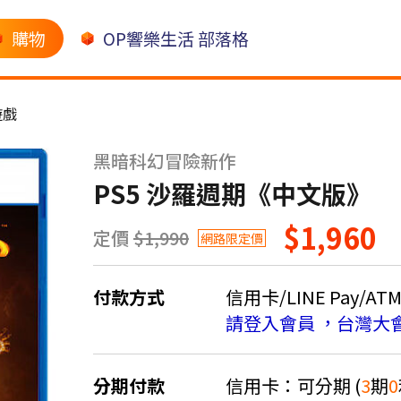
購物
OP響樂生活 部落格
 遊戲
黑暗科幻冒險新作
PS5 沙羅週期《中文版》
$1,960
定價
$1,990
網路限定價
付款方式
信用卡/LINE Pay/AT
請登入會員 ，台灣大
分期付款
信用卡：可分期 (
3
期
0