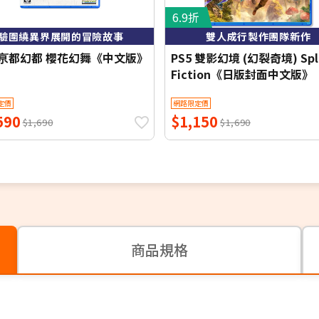
6.9折
驗圍繞異界展開的冒險故事
雙人成行製作團隊新作
5 亰都幻都 櫻花幻舞《中文版》
PS5 雙影幻境 (幻裂奇境) Spl
Fiction《日版封面中文版》
定價
網路限定價
590
$1,150
$1,690
$1,690
商品規格