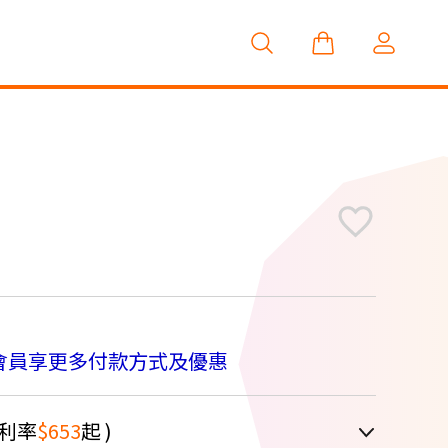
M
會員享更多付款方式及優惠
利率
$653
起 )