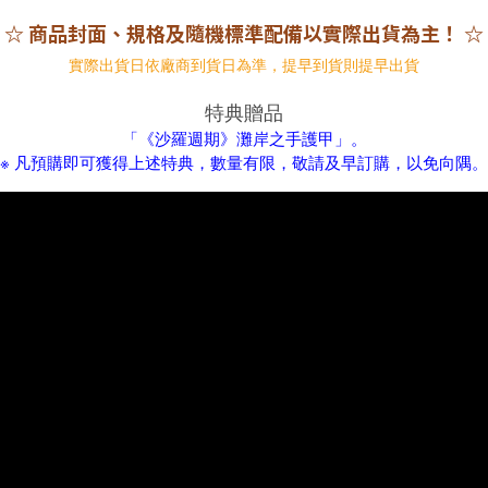
☆ 商品封面、規格及隨機標準配備以實際出貨為主！ ☆
實際出貨日依廠商到貨日為準，提早到貨則提早出貨
特典贈品
「《沙羅週期》灘岸之手護甲」。
※ 凡預購即可獲得上述特典，數量有限，敬請及早訂購，以免向隅。