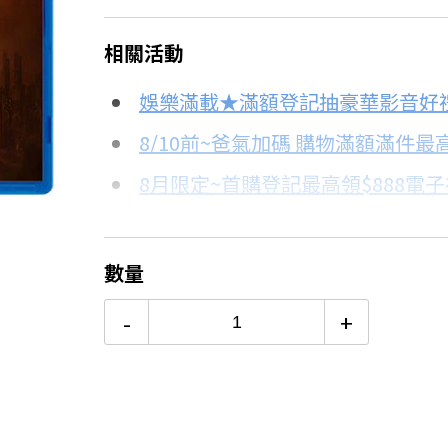
＊實際可分期數、適用利率，請以購物
相關活動
信用卡分期
娛樂滿載★滿額登記抽豪華影音好
分期數
每期金額
8/10前~爸氣加碼 購物滿額滿件最高
8月限定~首購登記最高領$888電
3期 0利率
$653
台灣大哥大Open Possible聯名
6期
$349
更多信用卡分期0利率滿額享回饋
數量
SONY PS5 SLIM值得買嗎？→
12期
$174
-
+
24期
$89