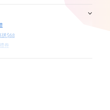
車顯示為主
禮
配合銀行/業者
送$68
子禮券
18家銀行/業者
卡滿額最高回饋25%
18家銀行/業者
點我看達人教你買
18家銀行/業者
18家銀行/業者