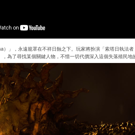
）」，永遠籠罩在不祥日蝕之下。玩家將扮演「索塔日執法者（Soltar
raj），為了尋找某個關鍵人物，不惜一切代價深入這個失落殖民地