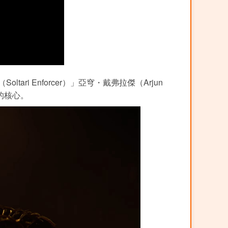
i Enforcer）」亞穹・戴弗拉傑（Arjun
的核心。