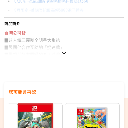
8/10前~爸氣加碼 購物滿額滿件最高送$68
分期數
每期金額
配合銀行/業者
8月限定~首購登記最高領$888電子禮券
3期
$312
18家銀行/業者
台灣大哥大Open Possible聯名卡滿額最高回饋25%
商品簡介
6期
$156
18家銀行/業者
更多信用卡分期0利率滿額享回饋
台灣公司貨
12期
$78
18家銀行/業者
Switch OLED 與 Switch主機規格比較→點我看達人教你買
▉超人氣三麗鷗全明星大集結
▉
與同伴合作互助的『捉迷藏』
24期
$40
18家銀行/業者
▉
與親朋好友同樂的多人遊戲
▉
善用每位角色各自擁有的「魔法技能」
▉
盡情暢玩魔法捉迷藏
▉此商品為普遍級
您可能會喜歡