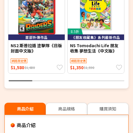
8.5折
6
首部外傳作品
《朋友收藏集》系列最新作品
NS2 斯普拉遁 塗擊隊《日版
NS Tomodachi Life 朋友
【
封面中文版》
收集 夢想生活《中文版》
超
網路限定價
網路限定價
$1,580
$1,350
$
$1,680
$1,590
商品介紹
商品規格
購買須知
商品介紹