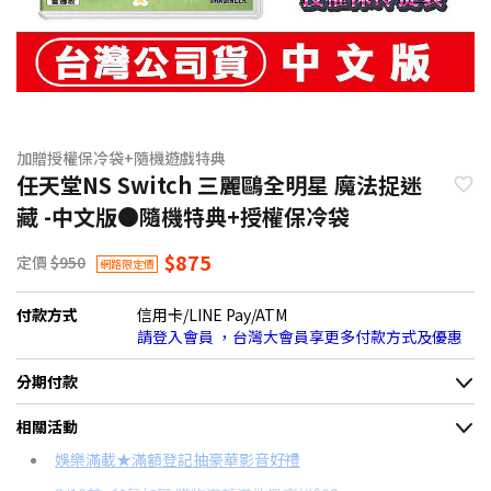
加贈授權保冷袋+隨機遊戲特典
任天堂NS Switch 三麗鷗全明星 魔法捉迷
藏 -中文版●隨機特典+授權保冷袋
$875
定價
$950
網路限定價
付款方式
信用卡/LINE Pay/ATM
請登入會員 ，台灣大會員享更多付款方式及優惠
分期付款
＊實際可分期數、適用利率，請以購物車顯示為主
相關活動
信用卡分期
娛樂滿載★滿額登記抽豪華影音好禮