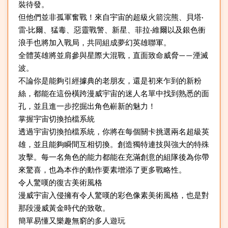
裝待發。
但他們並非孤軍奮戰！來自宇宙的超級火箭浣熊、貝塔·
雷·比爾、猛毒、惡靈戰警、新星、菲拉·維爾以及銀色衝
浪手也將加入戰局，共同組成夢幻英雄聯軍。
全體英雄將並肩參與星際大混戰，直面致命威脅——湮滅
波。
不論你是能夠引經據典的老朋友，還是初來乍到的新粉
絲，都能在這份橫跨漫威宇宙的迷人名單中找到熟悉的面
孔，並且進一步挖掘出角色嶄新的魅力！
掌握宇宙切換拍檔系統
透過宇宙切換拍檔系統，你將在每個關卡挑選兩名超級英
雄，並且能夠瞬間互相切換。創造獨特連技與強大的特殊
攻擊。每一名角色的能力都能在充滿創意的組隊後為你帶
來驚喜，也為本作的動作要素增添了更多戰略性。
令人驚嘆的復古美術風格
漫威宇宙入侵擁有令人驚嘆的彩色像素美術風格，也是對
那段漫威黃金時代的致敬。
簡單易懂又樂趣無窮的多人遊玩