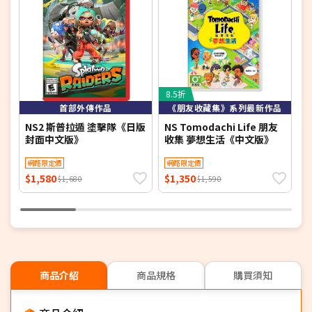
8.5折
6
首部外傳作品
《朋友收藏集》系列最新作品
NS2 斯普拉遁 塗擊隊《日版
NS Tomodachi Life 朋友
【
封面中文版》
收集 夢想生活《中文版》
超
網路限定價
網路限定價
$1,580
$1,350
$
$1,680
$1,590
商品介紹
商品規格
購買須知