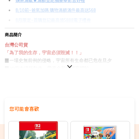
娛樂滿載★滿額登記抽豪華影音好禮
8/10前~爸氣加碼 購物滿額滿件最高送$68
分期數
每期金額
配合銀行/業者
8月限定~首購登記最高領$888電子禮券
3期 0利率
$530
18家銀行/業者
台灣大哥大Open Possible聯名卡滿額最高回饋25%
商品簡介
6期
$283
18家銀行/業者
更多信用卡分期0利率滿額享回饋
台灣公司貨
12期
$141
18家銀行/業者
Switch OLED 與 Switch主機規格比較→點我看達人教你買
「為了我的生存，宇宙必須毀滅！！」
▉
一場史無前例的侵略，宇宙所有生命都已危在旦夕
24期
$72
18家銀行/業者
▉
復古清版動作
，
帶來全新的感官體驗
2D
▉
位可供遊玩的超級英雄，豪華陣容攜手阻止殲滅者的野心
15
▉宇宙切換拍檔系統
，
提供更多戰略性
▉支援單機
線上
，可
彈性的隨時加入
離開
/
/
▉此商品為普遍級
您可能會喜歡