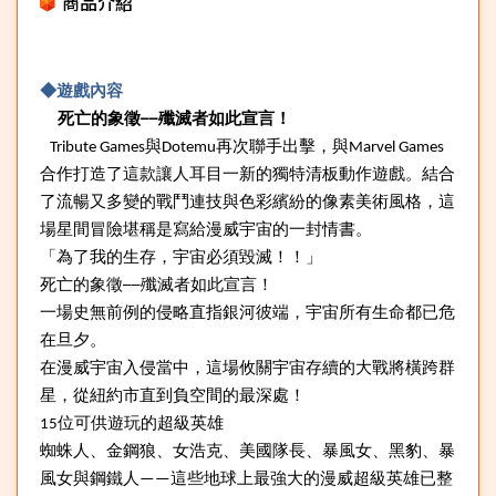
商品介紹
◆遊戲內容
死亡的象徵──殲滅者如此宣言！
Tribute Games
與Dotemu再次聯手出擊，與Marvel Games
合作打造了這款讓人耳目一新的獨特清板動作遊戲。結合
了流暢又多變的戰鬥連技與色彩繽紛的像素美術風格，這
場星間冒險堪稱是寫給漫威宇宙的一封情書。
「為了我的生存，宇宙必須毀滅！！」
死亡的象徵──殲滅者如此宣言！
一場史無前例的侵略直指銀河彼端，宇宙所有生命都已危
在旦夕。
在漫威宇宙入侵當中，這場攸關宇宙存續的大戰將橫跨群
星，從紐約市直到負空間的最深處！
15
位可供遊玩的超級英雄
蜘蛛人、金鋼狼、女浩克、美國隊長、暴風女、黑豹、暴
風女與鋼鐵人——這些地球上最強大的漫威超級英雄已整