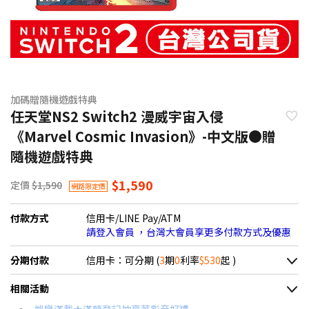
加碼贈隨機遊戲特典
任天堂NS2 Switch2 漫威宇宙入侵
《Marvel Cosmic Invasion》-中文版●贈
隨機遊戲特典
$1,590
定價
$1,590
網路限定價
付款方式
信用卡/LINE Pay/ATM
請登入會員 ，台灣大會員享更多付款方式及優惠
分期付款
信用卡：可分期 (
3
期
0
利率
$530
起 )
＊實際可分期數、適用利率，請以購物車顯示為主
相關活動
信用卡分期