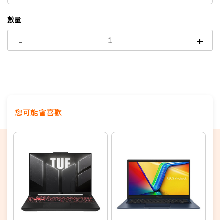
12期
$6,553
18家銀行/業者
硬碟：1TB PCIe® 4.0 NVMe™ M.2 SSD
+1T PCIe SSD (1T
SSD由工程師拆裝)
數量
24期
$3,368
18家銀行/業者
螢幕：14" 2.5K (2560 x 1600, WQXGA) IPS/
165Hz
/sRGB
-
+
100%
作業系統：Windows 11 Home
特色：支援
MUX獨顯直連
、通過
軍規測試
、
180度螢幕軸承
您可能會喜歡