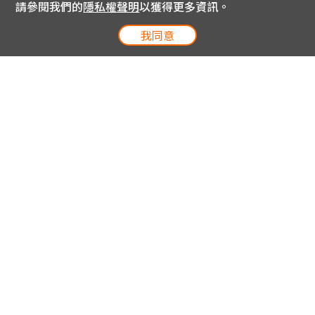
請參閱我們的
隱私權聲明
以獲得更多資訊。
我同意
電信專案服務專線 24小時
用戶手機直撥188(免費)
0809-000-852(免費)
線上購物服務專線 09:00~18:00
網內手機直撥188(撥通請按5)
網外請撥0809-000-852(撥通請按5)