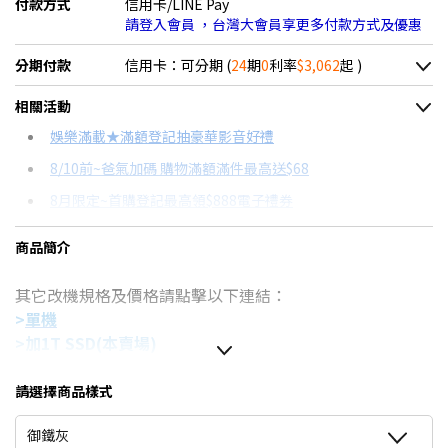
付款方式
信用卡/LINE Pay
請登入會員 ，台灣大會員享更多付款方式及優惠
分期付款
信用卡：可分期 (
24
期
0
利率
$3,062
起 )
＊實際可分期數、適用利率，請以購物車顯示為主
相關活動
信用卡分期
娛樂滿載★滿額登記抽豪華影音好禮
8/10前~爸氣加碼 購物滿額滿件最高送$68
分期數
每期金額
配合銀行/業者
8月限定~首購登記最高領$888電子禮券
3期 0利率
$24,499
18家銀行/業者
台灣大哥大Open Possible聯名卡滿額最高回饋25%
商品簡介
6期 0利率
$12,249
17家銀行/業者
8/15前~指定購物滿額最高回饋25%
其它改機規格及價格請點擊以下連結：
12期 0利率
$6,124
7家銀行/業者
更多信用卡分期0利率滿額享回饋
>
單機
特仕版筆電推薦→點我看達人教你買
18期 0利率
$4,083
3家銀行/業者
>加1T SSD
(本賣場)
【玩家真實心得】 Lenovo Legion Tab 電競平板套裝開箱→
>
加2T SSD
24期 0利率
$3,062
2家銀行/業者
點我看達人教你買
處理器：AMD Ryzen AI 9 465
請選擇商品樣式
電競筆電品牌哪家強？→點我看達人教你買
顯示卡：NVIDIA GeForce RTX 5060 8G
6期
$13,107
18家銀行/業者
御鐵灰
記憶體：16GB*2 LPDDR5X (on board)
(不可擴充)