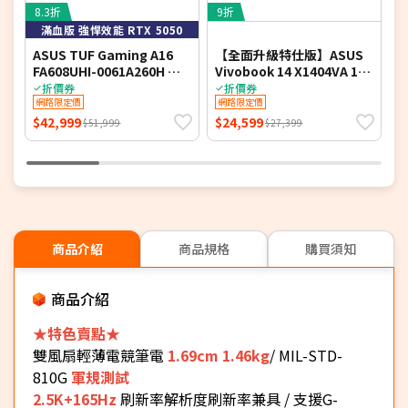
8.3折
9折
6
滿血版 強悍效能 RTX 5050
ASUS TUF Gaming A16
【全面升級特仕版】ASUS
A
FA608UHI-0061A260H 御
Vivobook 14 X1404VA 14
A
鐵灰 16吋電競筆電 (FHD+
吋文書效能筆電 (FHD
書
折價券
折價券
IPS 144Hz/AMD Ryzen 7
網路限定價
IPS/Intel Core 5
網路限定價
D
260/16G DDR5/512G PCIE
120U/8G+16G DDR4/1T
1
$42,999
$24,599
$
$51,999
$27,399
SSD/NVIDIA RTX 5050
PCIe SSD/WIN 11)
8G/WIN 11)
商品介紹
商品規格
購買須知
商品介紹
★特色賣點★
雙風扇輕薄電競筆電
1.69cm 1.46kg
/ MIL-STD-
810G
軍規測試
2.5K+165Hz
刷新率解析度刷新率兼具 / 支援G-