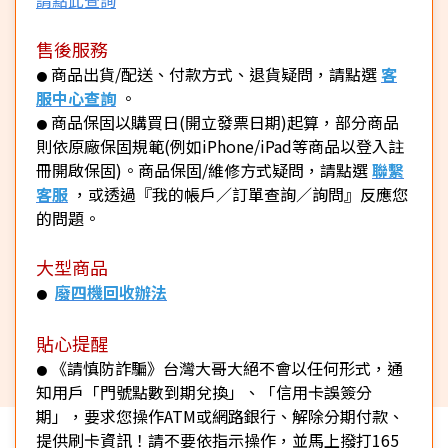
售後服務
商品出貨/配送、付款方式、退貨疑問，請點選
客
●
服中心查詢
。
商品保固以購買日(開立發票日期)起算，部分商品
●
則依原廠保固規範(例如iPhone/iPad等商品以登入註
冊開啟保固)。商品保固/維修方式疑問，請點選
聯繫
客服
，或透過『我的帳戶／訂單查詢／詢問』反應您
的問題。
大型商品
廢四機回收辦法
●
貼心提醒
《請慎防詐騙》台灣大哥大絕不會以任何形式，通
●
知用戶「門號點數到期兌換」、「信用卡誤簽分
期」，要求您操作ATM或網路銀行、解除分期付款、
提供刷卡資訊！請不要依指示操作，並馬上撥打165