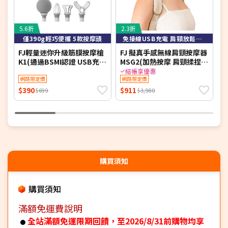
5.6折
2.3折
6
僅390g輕巧便攜 5款按摩頭
免接線USB充電 肩頸放鬆方便攜帶使用
FJ輕量迷你升級筋膜按摩槍
FJ 擬真手感無線肩頸按摩器
K
K1(通過BSMI認證 USB充電
MSG2(加熱按摩 肩頸揉捏
摩
四色可選 五種按摩頭)
禮品送禮必推 BSMI認證)
結帳享優惠
網路限定價
網路限定價
$390
$911
$
$699
$3,980
購買須知
購買須知
滿額免運費說明
全站滿額免運限期回饋，至2026/8/31前購物均享
●