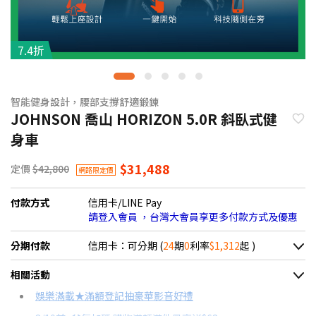
7.4折
智能健身設計，腰部支撐舒適鍛鍊
JOHNSON 喬山 HORIZON 5.0R 斜臥式健
身車
$31,488
定價
$42,800
網路限定價
付款方式
信用卡/LINE Pay
請登入會員 ，台灣大會員享更多付款方式及優惠
分期付款
信用卡：可分期 (
24
期
0
利率
$1,312
起 )
＊實際可分期數、適用利率，請以購物車顯示為主
相關活動
信用卡分期
娛樂滿載★滿額登記抽豪華影音好禮