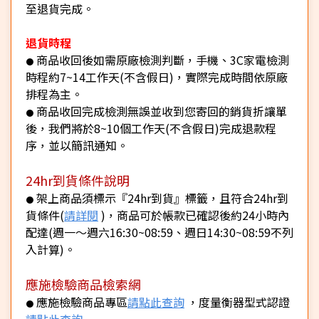
至退貨完成。
退貨時程
商品收回後如需原廠檢測判斷，手機、3C家電檢測
●
時程約7~14工作天(不含假日)，實際完成時間依原廠
排程為主。
商品收回完成檢測無誤並收到您寄回的銷貨折讓單
●
後，我們將於8~10個工作天(不含假日)完成退款程
序，並以簡訊通知。
24hr到貨條件說明
架上商品須標示『24hr到貨』標籤，且符合24hr到
●
貨條件(
請詳閱
)，商品可於帳款已確認後約24小時內
配達(週一～週六16:30~08:59、週日14:30~08:59不列
入計算)。
應施檢驗商品檢索網
應施檢驗商品專區
請點此查詢
，度量衡器型式認證
●
請點此查詢