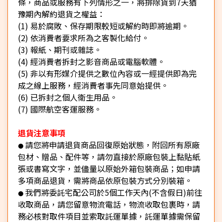
條，商品或服務有下列情形之一，將排除貨到7天猶
豫期內解約退貨之權益：
(1) 易於腐敗、保存期限較短或解約時即將逾期。
(2) 依消費者要求所為之客製化給付。
(3) 報紙、期刊或雜誌。
(4) 經消費者拆封之影音商品或電腦軟體。
(5) 非以有形媒介提供之數位內容或一經提供即為完
成之線上服務，經消費者事先同意始提供。
(6) 已拆封之個人衛生用品。
(7) 國際航空客運服務。
退貨注意事項
請您將申請退貨商品回復原始狀態，附回所有原廠
●
包材、贈品、配件等，請勿直接於原廠包裝上黏貼紙
張或書寫文字，並儘量以原始外箱包裝商品；如申請
多項商品退貨，需將商品依原包裝方式分別裝箱。
我們將委託宅配公司於5個工作天內(不含假日)前往
●
收取商品，請您留意物流電話，物流收取包裹時，請
務必核對取件項目並索取託運單據，託運單據需保留