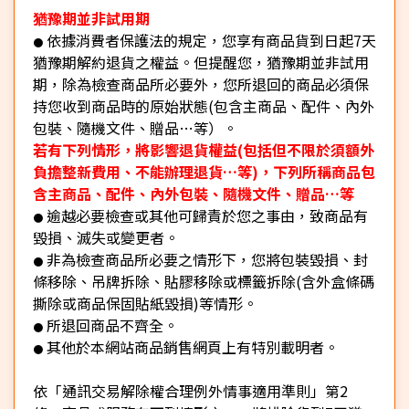
猶豫期並非試用期
依據消費者保護法的規定，您享有商品貨到日起7天
●
猶豫期解約退貨之權益。但提醒您，猶豫期並非試用
期，除為檢查商品所必要外，您所退回的商品必須保
持您收到商品時的原始狀態(包含主商品、配件、內外
包裝、隨機文件、贈品…等）。
若有下列情形，將影響退貨權益(包括但不限於須額外
負擔整新費用、不能辦理退貨…等)，下列所稱商品包
含主商品、配件、內外包裝、隨機文件、贈品…等
逾越必要檢查或其他可歸責於您之事由，致商品有
●
毀損、滅失或變更者。
非為檢查商品所必要之情形下，您將包裝毀損、封
●
條移除、吊牌拆除、貼膠移除或標籤拆除(含外盒條碼
撕除或商品保固貼紙毀損)等情形。
所退回商品不齊全。
●
其他於本網站商品銷售網頁上有特別載明者。
●
依「通訊交易解除權合理例外情事適用準則」第2