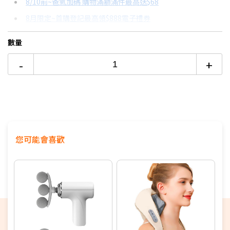
8/10前~爸氣加碼 購物滿額滿件最高送$68
分期數
每期金額
配合銀行/業者
8月限定~首購登記最高領$888電子禮券
3期 0利率
$10,496
18家銀行/業者
台灣大哥大Open Possible聯名卡滿額最高回饋25%
數量
6期 0利率
$5,248
17家銀行/業者
更多信用卡分期0利率滿額享回饋
-
+
12期 0利率
$2,624
7家銀行/業者
18期 0利率
$1,749
3家銀行/業者
24期 0利率
$1,312
2家銀行/業者
6期
$5,615
18家銀行/業者
您可能會喜歡
12期
$2,807
18家銀行/業者
24期
$1,443
18家銀行/業者