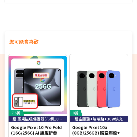
Google Tensor G4 處理器
Titan M2 安全性輔助處理器
8GB RAM / 256GB ROM
前置 1,300 萬畫素鏡頭
您可能會喜歡
後置 4,800 萬畫素主鏡頭 + 1,300 萬畫素超廣角鏡頭
Wi-Fi 6E、藍牙 6.0、NFC
IP68 防塵防水
螢幕指紋辨識、人臉解鎖
配備 5,100mAh 電池
採用 USB Type-C 規格（USB 3.2），支援快速充
電、Qi 無線充電
7.6折
8折
6
7 年的作業系統、安全性與 Pixel Drop 功能推送更
贈 軍規磁吸保護殼(市價1090元)
贈空壓殼+玻璃貼+30W快充
新
Google Pixel 10 Pro Fold
Google Pixel 10a
G
(16G/256G) AI 旗艦折疊手
(8GB/256GB) 贈空壓殼+玻
(