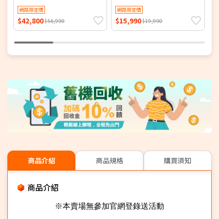
機 月岩灰 ▼贈軍規磁吸殼
璃貼+30W快充
網路限定價
網路限定價
$42,800
$15,990
$
$56,990
$19,990
商品介紹
商品規格
購買須知
商品介紹
※本賣場無參加官網登錄送活動