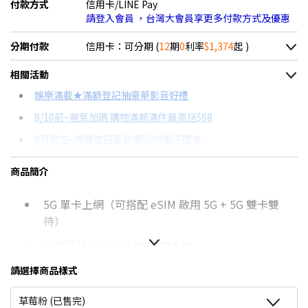
付款方式
信用卡/LINE Pay
請登入會員 ，台灣大會員享更多付款方式及優惠
分期付款
信用卡：可分期 (
12
期
0
利率
$1,374
起 )
＊實際可分期數、適用利率，請以購物車顯示為主
相關活動
信用卡分期
娛樂滿載★滿額登記抽豪華影音好禮
8/10前~爸氣加碼 購物滿額滿件最高送$68
分期數
每期金額
配合銀行/業者
8月限定~首購登記最高領$888電子禮券
3期 0利率
$5,496
18家銀行/業者
台灣大哥大Open Possible聯名卡滿額最高回饋25%
商品簡介
6期 0利率
$2,748
17家銀行/業者
8/15前~指定購物滿額最高回饋25%
5G 單卡上網（可搭配 eSIM 啟用 5G + 5G 雙卡雙
12期 0利率
$1,374
7家銀行/業者
★舊機回收★限量加碼10%回饋
待）
更多信用卡分期0利率滿額享回饋
6期
$2,940
18家銀行/業者
出廠預設 Android 16 作業系統
AI手機有哪些？→點我看達人教你買
12期
$1,470
18家銀行/業者
6.3 吋 2,424 x 1,080pixels 解析度 pOLED 螢幕
請選擇商品樣式
點我看▶Pixel 10a專用配件
（60-120Hz 自適應更新率）
24期
$755
18家銀行/業者
草莓粉 (已售完)