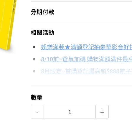
分期付款
＊實際可分期數、適用利率，請以購物
相關活動
信用卡分期
娛樂滿載★滿額登記抽豪華影音好
分期數
每期金額
8/10前~爸氣加碼 購物滿額滿件最高
8月限定~首購登記最高領$888電
3期
$246
台灣大哥大Open Possible聯名
6期
$123
更多信用卡分期0利率滿額享回饋
數量
12期
$61
-
+
24期
$31