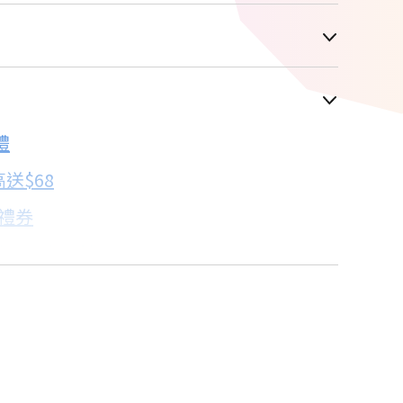
車顯示為主
禮
配合銀行/業者
送$68
子禮券
18家銀行/業者
卡滿額最高回饋25%
18家銀行/業者
18家銀行/業者
18家銀行/業者