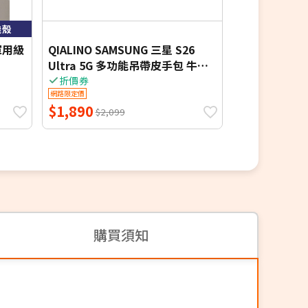
機殼
維軍用級
QIALINO SAMSUNG 三星 S26
Samsung 
Ultra 5G 多功能吊帶皮手包 牛皮
Galaxy S26 /
側翻皮套
纖維磁吸保護殼
折價券
網路限定價
網路限定價
$1,890
$2,329
$2,099
$2,4
購買須知