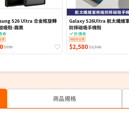
航太纖維軍用級防摔磁吸手
sung S26 Ultra 合金框旋轉
Galaxy S26Ultra 航太纖
磁吸殼-霧黑
防摔磁吸手機殼
價券
折價券
定價
網路限定價
0
$2,580
$990
$2,580
商品規格