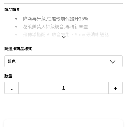
台灣大哥大Open Possible聯名卡滿額最高回饋25%
商品簡介
6期 0利率
$1,391
17家銀行/業者
8/15前~指定購物滿額最高回饋25%
降噪再升級,性能較前代提升25%
6期
$1,489
18家銀行/業者
更多信用卡分期0利率滿額享回饋
葛萊美獎大師級調音,專利新單體
AirPods 4 開箱→點我看達人教你買
骨傳導搭配 AI 收音技術，Sony 最清晰通話
12期
$744
18家銀行/業者
主動式降噪藍牙耳機推薦→點我看達人教你買
24期
$382
18家銀行/業者
請選擇商品樣式
銀色
數量
-
+