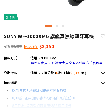
8.4折
SONY WF-1000XM6 旗艦真無線藍牙耳機
$8,350
定價
$9,990
網路限定價
付款方式
信用卡/LINE Pay
請登入會員 ，台灣大會員享更多付款方式及優惠
分期付款
信用卡：可分期 (
6
期
0
利率
$1,391
起 )
＊實際可分期數、適用利率，請以購物車顯示為主
相關活動
信用卡分期
娛樂滿載★滿額登記抽豪華影音好禮
8/10前~爸氣加碼 購物滿額滿件最高送$68
分期數
每期金額
配合銀行/業者
8月限定~首購登記最高領$888電子禮券
3期 0利率
$2,783
18家銀行/業者