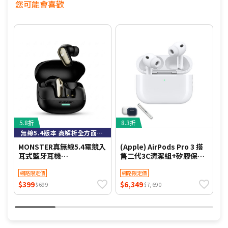
您可能會喜歡
5.8折
8.3折
8
無線5.4版本 高解析全方面立體聲
MONSTER真無線5.4電競入
(Apple) AirPods Pro 3 搭
A
耳式藍牙耳機
售二代3C清潔組+矽膠保護
MQT52(MaxstarMQT52
殼
雙耳 遊戲耳機 正品 公司貨)
網路限定價
網路限定價
$399
$6,349
$
$699
$7,690