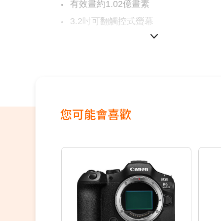
有效畫約1.02億畫素
3.2吋可翻觸控式螢幕
IBIS五軸8級機身防手震
您可能會喜歡