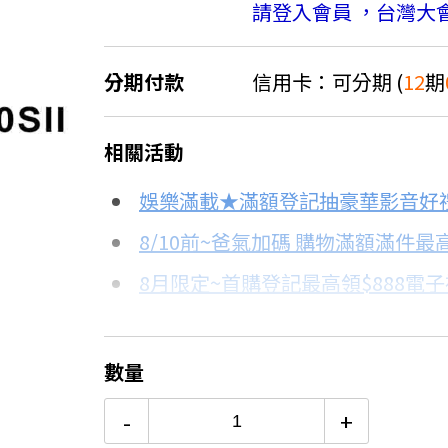
請登入會員 ，台灣大
分期付款
信用卡：可分期 (
12
期
＊實際可分期數、適用利率，請以購物
相關活動
信用卡分期
娛樂滿載★滿額登記抽豪華影音好
分期數
每期金額
8/10前~爸氣加碼 購物滿額滿件最高
8月限定~首購登記最高領$888電
3期 0利率
$56,633
台灣大哥大Open Possible聯名
6期 0利率
$28,316
更多信用卡分期0利率滿額享回饋
數量
推薦SONY Vlog相機→點我看達人
12期 0利率
$14,158
-
+