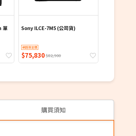
m 單
Sony ILCE-7M5 (公司貨)
【SONY 索尼】
拍一天手持握
網路限定價
網路限定價
$75,830
$23,020
$82,900
$2
購買須知