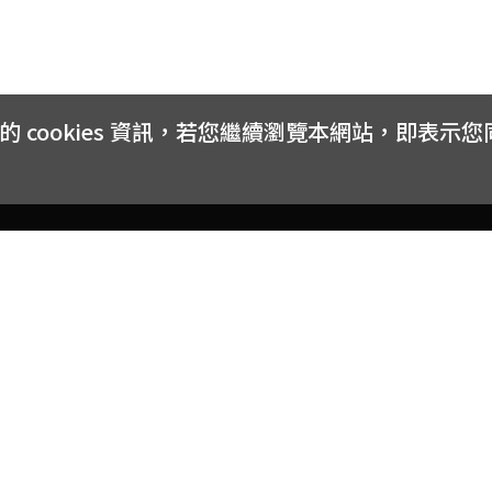
cookies 資訊，若您繼續瀏覽本網站，即表示
客戶服務
會員權益
關於
常見問題
會員隱私與權益
品牌
大宗採購方案
購物條款
網站
訂閱電子報
中獎公告
聯絡