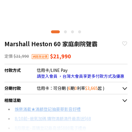
Marshall Heston 60 家庭劇院聲霸
$21,990
定價
$21,990
網路限定價
付款方式
信用卡/LINE Pay
請登入會員 ，台灣大會員享更多付款方式及優惠
分期付款
信用卡：可分期 (
6
期
0
利率
$3,665
起 )
＊實際可分期數、適用利率，請以購物車顯示為主
相關活動
信用卡分期
娛樂滿載★滿額登記抽豪華影音好禮
8/10前~爸氣加碼 購物滿額滿件最高送$68
分期數
每期金額
配合銀行/業者
8月限定~首購登記最高領$888電子禮券
3期 0利率
$7,330
18家銀行/業者