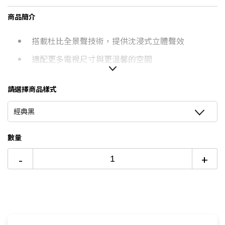
台灣大哥大Open Possible聯名卡滿額最高回饋25%
商品簡介
6期 0利率
$3,665
17家銀行/業者
更多信用卡分期0利率滿額享回饋
搭載杜比全景聲技術，提供沈浸式立體聲效
12期
$1,960
18家銀行/業者
適配更多電視尺寸與更溫馨的空間
24期
$1,007
18家銀行/業者
可平放或壁掛，且皆能擁有精準音效表現
請選擇商品樣式
外觀靈感來自Marshall傳奇吉他音箱，搭配PU皮革
飾面
經典黑
支援Wi-Fi快速連線
數量
可使用Google Cast、AirPlay、Spotify Connect、
Tidal Connect播放音樂
-
+
4種聆聽體驗模式可切換
聲霸上設有實體控制鍵可自由調控