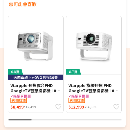
您可能會喜歡
6.8折
8.7折
送四季線上+OVO影視30天
Warpple 短焦雲台FHD
Warpple 旗艦短焦 FHD
W
GoogleTV智慧投影機 LA8
GoogleTV智慧投影機 LA10
SE*送四季線上+OVO影視
Pro*送四季線上+影視30天
結帳享優惠
結帳享優惠
30天 【智慧家庭】
網路限定價
【智慧家庭】
網路限定價
$8,499
$12,999
$
$12,499
$14,999