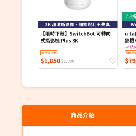
先，降低電費支出。
7.3
3K 超清晰影像，細節銳利不失真
W
【限時下殺】SwitchBot 可轉向
u-
式攝影機 Plus 3K
影機/
白光
結
網路限定價
網路限
$1,850
$79
$1,990
商品介紹