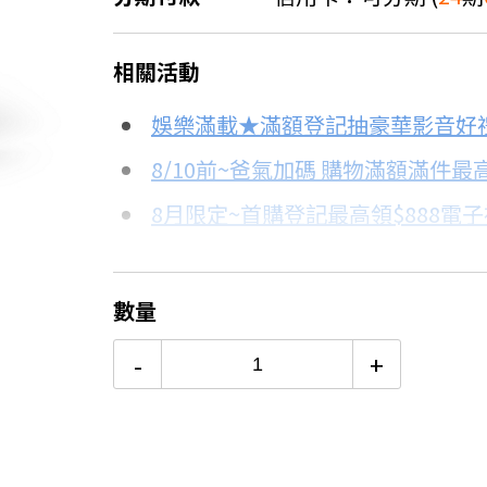
＊實際可分期數、適用利率，請以購物
相關活動
信用卡分期
娛樂滿載★滿額登記抽豪華影音好
分期數
每期金額
8/10前~爸氣加碼 購物滿額滿件最高
8月限定~首購登記最高領$888電
3期 0利率
$107,333
台灣大哥大Open Possible聯名
6期 0利率
$53,666
8/15前~指定購物滿額最高回饋25
數量
智慧家電功能有哪些？→點我看達
12期 0利率
$26,833
-
+
24期 0利率
$13,416