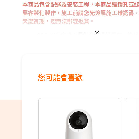
本商品包含配送及安裝工程，本商品經鑽孔或
屬客製化製作，施工前請您先簽屬施工確認書
天鑑賞期，恕無法辦理退貨。
13.5 kWh容量：提供充足備援電力，從
常時期都能輕鬆應對。
即時停電備援：電網異常時無縫切換供電
設備不斷電。
彈性擴充：1個Gateway最多可連結10個Po
您可能會喜歡
池，輕鬆升級容量。
智慧能源管理：依用電習慣與電價自動調
用電效率並減少對電網依賴。
極簡美學設計：外型俐落、安裝彈性高，
與商用空間。
太陽能完美整合：將多餘太陽能電力儲存