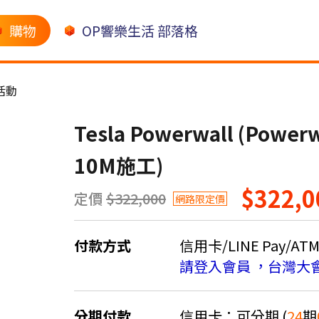
購物
OP響樂生活 部落格
活動
Tesla Powerwall (Powe
10M施工)
$322,0
定價
$322,000
網路限定價
付款方式
信用卡/LINE Pay/AT
請登入會員 ，台灣大
分期付款
信用卡：可分期 (
24
期