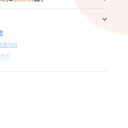
車顯示為主
禮
配合銀行/業者
送$68
子禮券
18家銀行/業者
卡滿額最高回饋25%
17家銀行/業者
%
人教你買
7家銀行/業者
2家銀行/業者