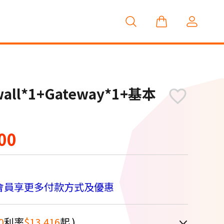
rwall*1+Gateway*1+基本
00
M
會員享更多付款方式及優惠
0
利率
$13,416
起 )