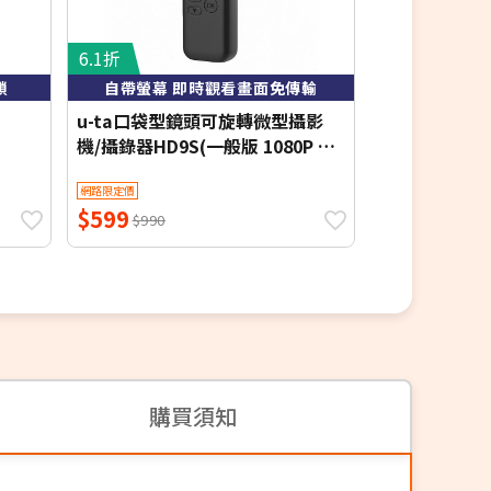
6.1折
6.3折
鎖
自帶螢幕 即時觀看畫面免傳輸
u-ta口袋型鏡頭可旋轉微型攝影
TP-Link Tap
機/攝錄器HD9S(一般版 1080P 白
庭安全防護 Wi
光全彩 紅外線夜視 可選)
網路限定價
網路限定價
$599
$1,499
$990
$2,3
購買須知