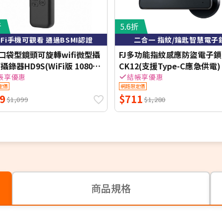
折
5.6折
iFi手機可觀看 通過BSMI認證
二合一 指紋/鑰匙智慧電子
ta口袋型鏡頭可旋轉wifi微型攝
FJ多功能指紋感應防盜電子鎖
攝錄器HD9S(WiFi版 1080P
CK12(支援Type-C應急供電)
全彩 紅外線夜視 可選)
帳享優惠
結帳享優惠
定價
網路限定價
9
$711
$1,099
$1,280
商品規格