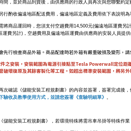
時間，並於商品到貨後，由供應商的行政人員再次與您聯繫約定
另行酌收偏遠地區配送費用，偏遠地區定義及費用依下表說明為
將商品運回時，您須支付空趟費用14,500元(偏遠地區運費另
地區運費另計)，空趟費用及偏遠地區運費由供應商的安裝人員提供myf
會先行檢查商品外箱。商品配達時若外箱有嚴重破損及變形，請
之安裝，安裝範圍為電源引接點至Tesla Powerwall定
管破壞復原及其餘客製化等工程。如超出標準安裝範圍，將另外
再次確認《儲能安裝工程規劃書》的內容並簽署，簽署完成後，
下驗收及教學使用方式，並請您簽署《查驗明細單》
。
《儲能安裝工程規劃書》，若環境特殊將需吊車吊掛等特殊作業