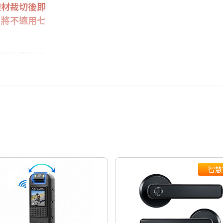
線材裁切後即
，將不適用七
日常用電到非
，讓家中關鍵
werwall電
度電力，提升
智慧
適合各種居家
起來，自用優