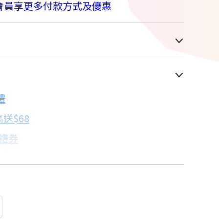
會員享更多付款方式及優惠
車顯示為主
禮
配合銀行/業者
送$68
子禮券
18家銀行/業者
卡滿額最高回饋25%
18家銀行/業者
18家銀行/業者