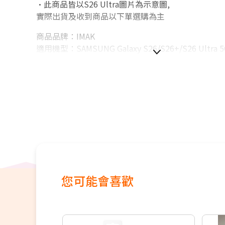
•此商品皆以S26 Ultra圖片為示意圖,
實際出貨及收到商品以下單選購為主
商品品牌：IMAK
適用機型：SAMSUNG Galaxy S26/S26+/S26 Ultra 5
商品規格：外盒尺寸：10x8.5x0.6cm，重量：≒9.5g
商品材質：玻璃+壓克力
提供顏色：透明/曜黑/黑圈
內容物：鏡頭玻璃貼*1(一體式)(一套裝)
．奈米靜電膜，自動吸附牢固不脫落
．表面疏水疏油，有效防油汙，抗指紋
．材質輕薄，隱形呵護
．高透光率，拍照清晰
※本產品皆以實品拍攝商品，但因拍攝時受環境、光
您可能會喜歡
現可能會與實物有稍許誤差，出貨以實際商品為準。
※提醒您打開包裹時請錄影，避免影響您的權益。