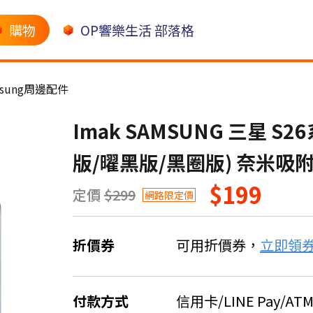
購物
OP響樂生活 部落格
msung周邊配件
Imak SAMSUNG 三星 S
版/曜黑版/黑圈版) 奈米吸
$199
定價
$299
網路限定價
折價券
可用折價券，
立即領
付款方式
信用卡/LINE Pay/AT