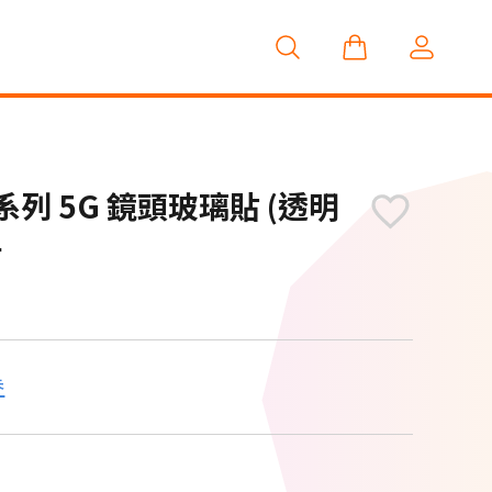
26系列 5G 鏡頭玻璃貼 (透明
附
券
M