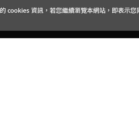
cookies 資訊，若您繼續瀏覽本網站，即表示
客戶服務
會員權益
關於
常見問題
會員隱私與權益
品牌
大宗採購方案
購物條款
網站
訂閱電子報
中獎公告
聯絡
取消訂閱電子報
網路安全標章
合作
購物折價券使用辦法
反詐騙小叮嚀