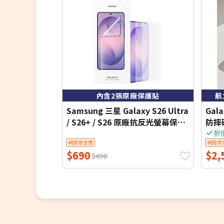
※鑑賞期非試用期，商品需在本體/配件/本體包裝完
下才接受退貨。如退回後本體污漬/包裝破損/缺件，
品狀況向您酌收10%至30%不等的合理折價損失。
內含2張原廠保護貼
航
Samsung 三星 Galaxy S26 Ultra
Gal
/ S26+ / S26 原廠抗反光螢幕保護
防摔
貼 -內附 2片保貼 (公司貨)
折
網路限定價
網路限
$690
$2,
$690