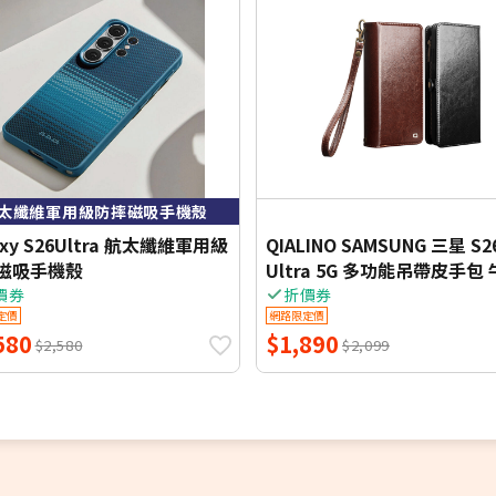
整且可還原狀態
會依個案退貨商
太纖維軍用級防摔磁吸手機殼
axy S26Ultra 航太纖維軍用級
QIALINO SAMSUNG 三星 S2
磁吸手機殼
Ultra 5G 多功能吊帶皮手包
側翻皮套
價券
折價券
定價
網路限定價
580
$1,890
$2,580
$2,099