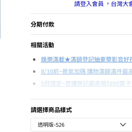
請登入會員 ，台灣大
分期付款
＊實際可分期數、適用利率，請以購物
相關活動
信用卡分期
娛樂滿載★滿額登記抽豪華影音好
分期數
每期金額
8/10前~爸氣加碼 購物滿額滿件最高
8月限定~首購登記最高領$888電
3期
$70
台灣大哥大Open Possible聯名
6期
$35
更多信用卡分期0利率滿額享回饋
請選擇商品樣式
12期
$17
透明版-S26