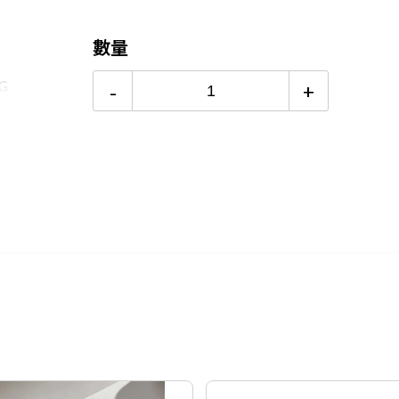
24期
$9
數量
G
-
+
線影響，顏色表