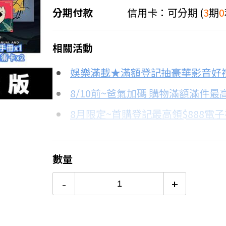
分期付款
信用卡：可分期 (
3
期
0
＊實際可分期數、適用利率，請以購物
相關活動
信用卡分期
娛樂滿載★滿額登記抽豪華影音好
分期數
每期金額
8/10前~爸氣加碼 購物滿額滿件最高
8月限定~首購登記最高領$888電
3期 0利率
$430
台灣大哥大Open Possible聯名
6期
$230
更多信用卡分期0利率滿額享回饋
數量
SONY PS5 SLIM值得買嗎？→
12期
$115
-
+
24期
$59