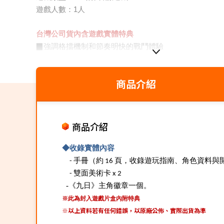
遊戲人數：1人
台灣公司貨
內含遊戲實體特典
▉強調格擋機制和節奏明快的戰鬥體驗
▉漫畫風格及逐格動畫，營造手工質感的遊戲畫面
▉將西方賽博龐克元素、上古神話以及道教元素融合
商品介紹
▉快節奏的爽快戰鬥
▉此商品為輔導級
商品介紹
◆
收錄實體內容
- 手冊（約 16 頁，收錄遊玩指南、角色資料與
- 雙面美術卡 x 2
-
《九日》主角徽章一個。
※此為封入遊戲片盒內附特典
※以上資料若有任何錯誤，以原廠公佈、實際出貨為準