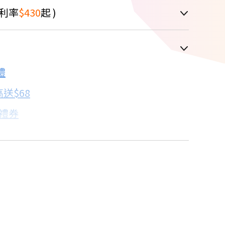
利率
$430
起 )
車顯示為主
禮
配合銀行/業者
送$68
子禮券
18家銀行/業者
卡滿額最高回饋25%
18家銀行/業者
點我看達人教你買
18家銀行/業者
18家銀行/業者