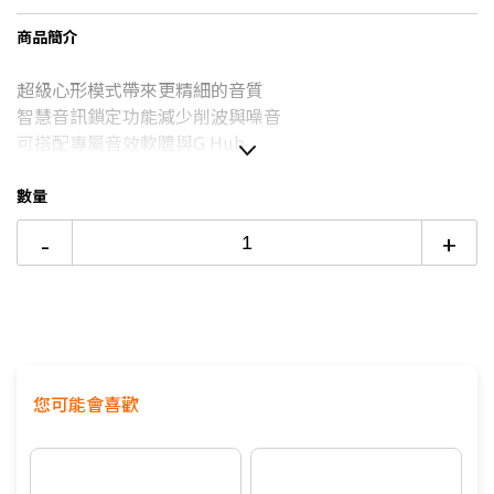
台灣大哥大Open Possible聯名卡滿額最高回饋25%
商品簡介
6期
$889
18家銀行/業者
更多信用卡分期0利率滿額享回饋
超級心形模式帶來更精細的音質
12期
$444
18家銀行/業者
智慧音訊鎖定功能減少削波與噪音
24期
$228
18家銀行/業者
可搭配專屬音效軟體與G Hub
自訂RGB標誌與狀態燈效
頻率響應：50Hz - 18kHz
數量
尺寸：17 公分 x 10 公分 x 10 公分 / 重量 ：616 公克
-
+
接頭：USB-C
2年有限硬體保固
您可能會喜歡