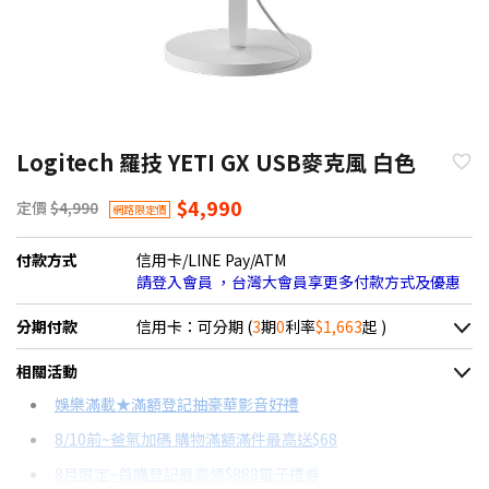
Logitech 羅技 YETI GX USB麥克風 白色
$4,990
定價
$4,990
網路限定價
付款方式
信用卡/LINE Pay/ATM
請登入會員 ，台灣大會員享更多付款方式及優惠
分期付款
信用卡：可分期 (
3
期
0
利率
$1,663
起 )
＊實際可分期數、適用利率，請以購物車顯示為主
相關活動
信用卡分期
娛樂滿載★滿額登記抽豪華影音好禮
8/10前~爸氣加碼 購物滿額滿件最高送$68
分期數
每期金額
配合銀行/業者
8月限定~首購登記最高領$888電子禮券
3期 0利率
$1,663
18家銀行/業者