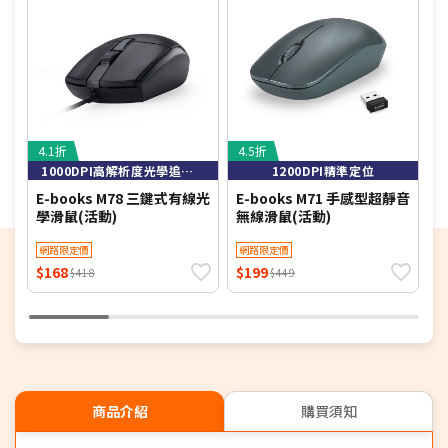
4.1折
4.5折
4
1000DPI高解析度光學追蹤技術，定位精準
1200DPI精準定位
E-books M78 三鍵式有線光
E-books M71 手感型超靜音
u
學滑鼠(活動)
無線滑鼠(活動)
H
一
網路限定價
網路限定價
$168
$199
$
$418
$449
商品介紹
購買須知