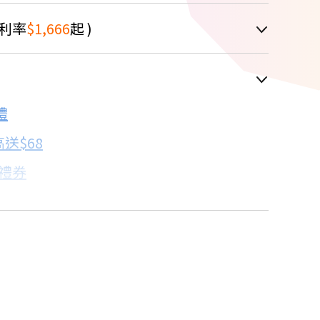
利率
$1,666
起 )
車顯示為主
禮
配合銀行/業者
送$68
子禮券
18家銀行/業者
卡滿額最高回饋25%
18家銀行/業者
%
18家銀行/業者
9/229 輕速吃到飽
18家銀行/業者