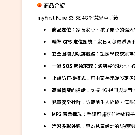
商品介紹
myFirst Fone S3 SE 4G 智慧兒童手錶
商品定位
：家長安心、孩子開心的強大守
精準 GPS 定位系統
：家長可隨時透過手
安全圍欄與軌跡追蹤
：設定學校或家為
一鍵 SOS 緊急求救
：遇到突發狀況，
上課防打擾模式
：可由家長遠端設定鎖
高畫質雙向通話
：支援 4G 視訊與
兒童安全社群
：防範陌生人騷擾，僅限
MP3 音樂播放
：手錶可儲存並播放孩子
活潑多彩外觀
：專為兒童設計的舒適輕