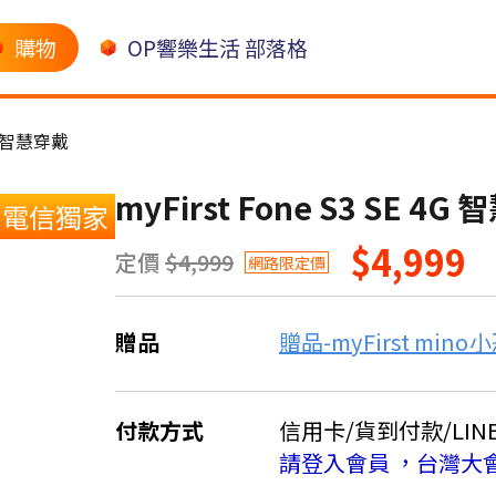
購物
OP響樂生活 部落格
智慧穿戴
myFirst Fone S3 SE 
電信獨家
$4,999
定價
$4,999
網路限定價
贈品
贈品-myFirst min
付款方式
信用卡/貨到付款/LINE 
請登入會員 ，台灣大