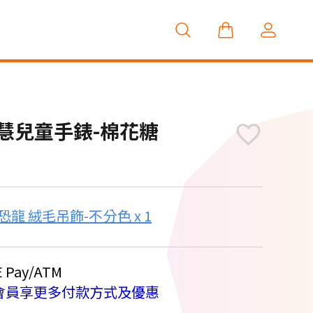
4G 智慧兒童手錶-棉花糖
電信獨家
o小恐龍 絨毛吊飾-不分色 x 1
Pay/ATM
會員享更多付款方式及優惠