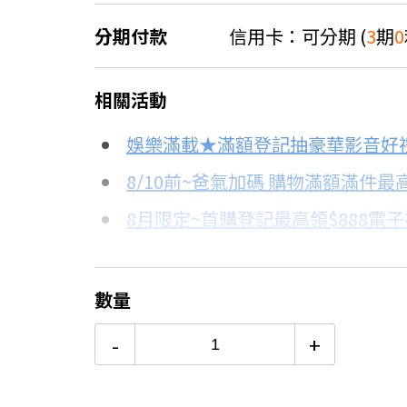
分期付款
信用卡：可分期 (
3
期
0
＊實際可分期數、適用利率，請以購物
相關活動
信用卡分期
娛樂滿載★滿額登記抽豪華影音好
分期數
每期金額
8/10前~爸氣加碼 購物滿額滿件最高
8月限定~首購登記最高領$888電
3期 0利率
$1,666
台灣大哥大Open Possible聯名
6期
$891
8/15前~指定購物滿額最高回饋25
數量
更多信用卡分期0利率滿額享回饋
12期
$445
-
+
台灣大哥大「4G童心專案」月付$12
24期
$229