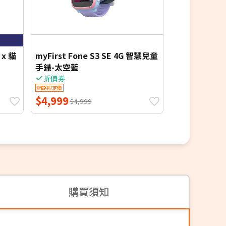
Qual
x 貓
myFirst Fone S3 SE 4G 智慧兒童
TCL MT28T
手錶-太空藍
貓蟲咖波配件
折價券
網路限定價
網路限定價
$4,999
$5,690
$4,999
$5,6
購買須知