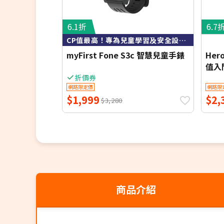
安全區域｜讓孩子與您保持在200m內安全範
一鍵求救｜開啟SOS通知有30秒的周圍錄音
6.1折
6.7
課堂模式｜可指定日期或時間靜音，專注學習
CP值最高！專為兒童學習及安全設計4G智慧手錶
購買前請詳讀【商品退貨注意事項】(詳備註)
myFirst Fone S3c 智慧兒童手錶
Her
值入
折價券
網路限定價
網路限
$1,999
$2,
$3,280
商品介紹