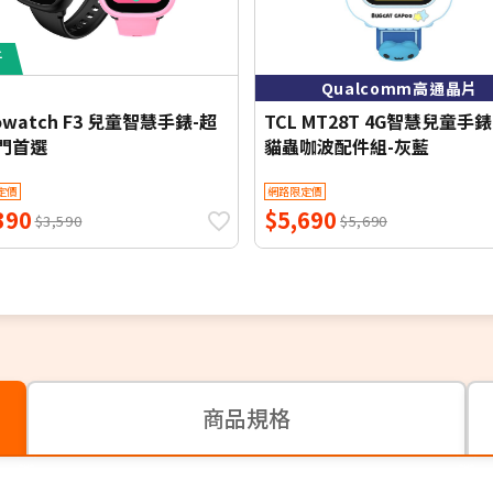
圍
折
Qualcomm高通晶片
owatch F3 兒童智慧手錶-超
TCL MT28T 4G智慧兒童手錶 
門首選
貓蟲咖波配件組-灰藍
定價
網路限定價
390
$5,690
$3,590
$5,690
商品規格