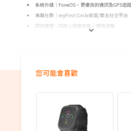
系統升級｜FoneOS，更優良的通訊及GPS追
專屬社群｜myFirst Circle家庭/摯友社交平台
四核處理｜四核心提高性能，使用流暢
輕鬆群聊｜可與家人、朋友建立共同聊天室
方形螢幕｜採用1.4英吋IPS方形螢幕，豐富多
心率偵測｜監測孩子心跳數，如有異常，發出
運動目標｜可設每日運動目標，達標可得獎勵
您可能會喜歡
頂級防水｜IP68防水係數，不必擔心水花潑濺
動畫桌布｜可將內建的桌布或自己的照片設為
1500首歌｜配備 MP3 播放器和內置揚聲器
即時通話｜雙向語音和視訊通話隨時聯繫
精確定位｜即時掌握孩子所在位置及動向