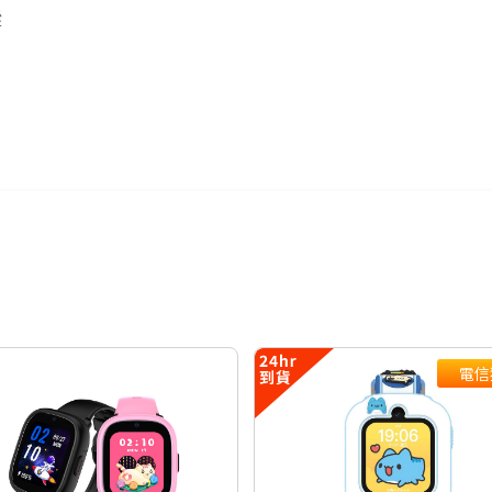
蹤
彩
通知
徽章
封面
電信