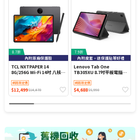
8.7折
7.9折
9
內附原廠保護殼
內附皮套，送保護貼等好禮
TCL NXTPAPER 14
Lenovo Tab One
L
8G/256G Wi-Fi 14吋 八核心
TB305XU 8.7吋平板電腦
吋
平板電腦 +TPen手寫筆套
LTE版 (4G/128G)
(
裝組
網路限定價
網路限定價
$12,499
$4,688
$
$14,470
$5,990