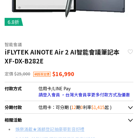
6.8折
智能會議
iFLYTEK AINOTE Air 2 AI智能會議筆記本
XF-DX-B282E
$16,990
定價
$25,000
網路限定價
付款方式
信用卡/LINE Pay
請登入會員 ，台灣大會員享更多付款方式及優惠
分期付款
信用卡：可分期 (
12
期
0
利率
$1,415
起 )
＊實際可分期數、適用利率，請以購物車顯示為主
相關活動
信用卡分期
娛樂滿載★滿額登記抽豪華影音好禮