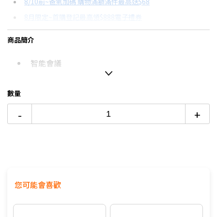
8/10前~爸氣加碼 購物滿額滿件最高送$68
分期數
每期金額
配合銀行/業者
8月限定~首購登記最高領$888電子禮券
3期 0利率
$5,663
18家銀行/業者
台灣大哥大Open Possible聯名卡滿額最高回饋25%
商品簡介
6期 0利率
$2,831
17家銀行/業者
8/15前~指定購物滿額最高回饋25%
智能會議
12期 0利率
$1,415
7家銀行/業者
★舊機回收★限量加碼10%回饋
更多信用卡分期0利率滿額享回饋
6期
$3,029
18家銀行/業者
數量
【玩家真實心得】 Lenovo Legion Tab 電競平板套裝開箱→
12期
$1,514
18家銀行/業者
點我看達人教你買
-
+
24期
$778
18家銀行/業者
您可能會喜歡