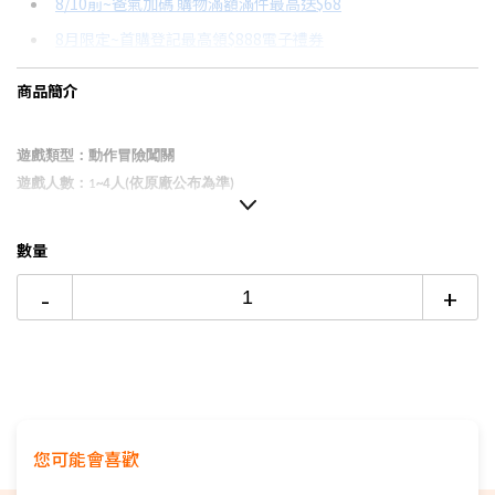
8/10前~爸氣加碼 購物滿額滿件最高送$68
分期數
每期金額
配合銀行/業者
8月限定~首購登記最高領$888電子禮券
3期 0利率
$396
18家銀行/業者
台灣大哥大Open Possible聯名卡滿額最高回饋25%
商品簡介
6期
$211
18家銀行/業者
更多信用卡分期0利率滿額享回饋
12期
$105
18家銀行/業者
Switch OLED 與 Switch主機規格比較→點我看達人教你買
遊戲類型：動作冒險闖關
遊戲人數：
1
~4
人(依原廠公布為準)
24期
$54
18家銀行/業者
台灣公司貨
等了
11
年《超級瑪利歐兄弟》系列新作登場
!
數量
▉
與同伴們一邊突破重重敵人和機關
-
+
▉
觸碰「驚奇花」，關卡玩法便會大大改變！
▉
各關卡都有全新驚喜和令人期待的要素！
▉支援
4
人
新增了
可操作角色碧姬、黛西和耀西
▉此商品為保護級
您可能會喜歡