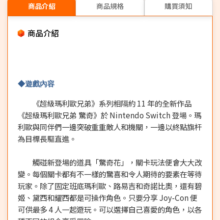
商品介紹
商品規格
購買須知
商品介紹
◆遊戲內容
《超級瑪利歐兄弟》系列相隔約
11
年的全新作品
《超級瑪利歐兄弟
驚奇》於
Nintendo Switch
登場。瑪
利歐與同伴們一邊突破重重敵人和機關，一邊以終點旗杆
為目標長驅直進。
觸碰新登場的道具「驚奇花」，關卡玩法便會大大改
變。每個關卡都有不一樣的驚喜和令人期待的要素在等待
玩家。除了固定班底瑪利歐、路易吉和奇諾比奧，還有碧
姬、黛西和耀西都是可操作角色。只要分享
Joy-Con
便
可供最多
4
人一起遊玩。可以選擇自己喜愛的角色，以各