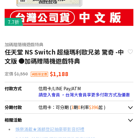
7.7折
加碼贈隨機遊戲特典
任天堂 NS Switch 超級瑪利歐兄弟 驚奇 -中
文版 ●加碼贈隨機遊戲特典
$1,188
定價
$1,550
網路限定價
付款方式
信用卡/LINE Pay/ATM
請登入會員 ，台灣大會員享更多付款方式及優惠
分期付款
信用卡：可分期 (
3
期
0
利率
$396
起 )
＊實際可分期數、適用利率，請以購物車顯示為主
相關活動
信用卡分期
娛樂滿載★滿額登記抽豪華影音好禮