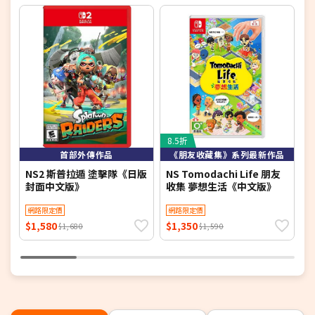
8.5折
8
首部外傳作品
《朋友收藏集》系列最新作品
NS2 斯普拉遁 塗擊隊《日版
NS Tomodachi Life 朋友
任
封面中文版》
收集 夢想生活《中文版》
P
版
網路限定價
網路限定價
$1,580
$1,350
$
$1,680
$1,590