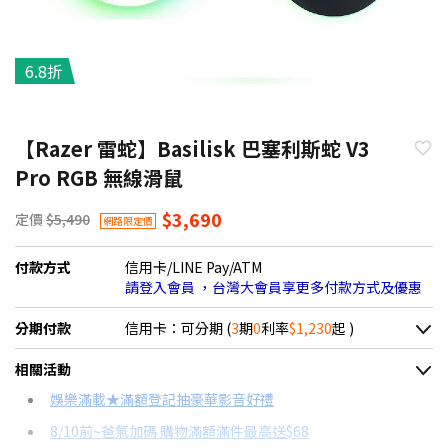
6.8折
【Razer 雷蛇】Basilisk 巴塞利斯蛇 V3
Pro RGB 無線滑鼠
$3,690
定價
$5,490
網路限定價
付款方式
信用卡/LINE Pay/ATM
請登入會員 ，台灣大會員享更多付款方式及優惠
分期付款
信用卡：可分期 (
3
期
0
利率
$1,230
起 )
＊實際可分期數、適用利率，請以購物車顯示為主
相關活動
信用卡分期
娛樂滿載★滿額登記抽豪華影音好禮
8/10前~爸氣加碼 購物滿額滿件最高送$68
分期數
每期金額
配合銀行/業者