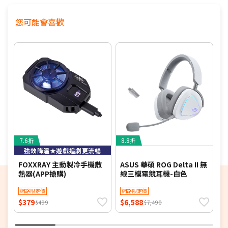
相容底座：Razer 滑鼠充電座（包括無線充電模組）（需另
行購買）"
您可能會喜歡
7.6折
8.8折
6
強效降溫★遊戲追劇更流暢
FOXXRAY 主動製冷手機散
ASUS 華碩 ROG Delta II 無
H
熱器(APP搶購)
線三模電競耳機-白色
技
網路限定價
網路限定價
$379
$6,588
$
$499
$7,490