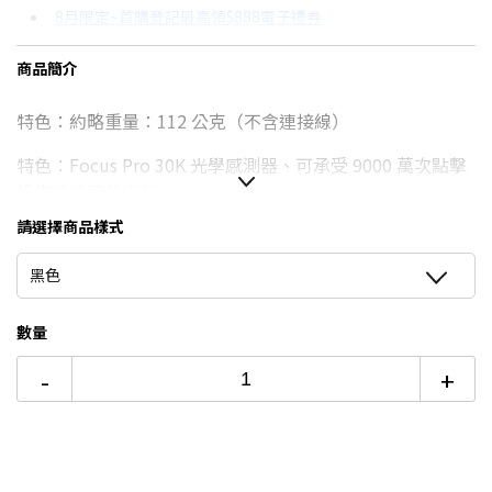
8月限定~首購登記最高領$888電子禮券
3期 0利率
$1,230
18家銀行/業者
台灣大哥大Open Possible聯名卡滿額最高回饋25%
商品簡介
6期
$658
18家銀行/業者
8/15前~指定購物滿額最高回饋25%
特色：約略重量：112 公克（不含連接線）
12期
$329
18家銀行/業者
更多信用卡分期0利率滿額享回饋
特色：Focus Pro 30K 光學感測器、可承受 9000 萬次點擊
24期
$169
18家銀行/業者
操作的第三代光軸
請選擇商品樣式
有線/無線/藍芽：HyperSpeed 2.4G無線 / 藍牙 /
Speedflex USB-C 纜線
黑色
解析度：最高30000 DPI
數量
續航力：最長 90 個小時 (HyperSpeed)
-
+
保固期限：兩年
外盒尺吋(長寬高)：長度：130 公釐/寬度：75.4 公釐/高
度：42.5 公釐