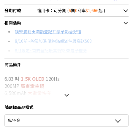
分期付款
信用卡：可分期 (
6
期
0
利率
$1,666
起 )
＊實際可分期數、適用利率，請以購物車顯示為主
相關活動
信用卡分期
娛樂滿載★滿額登記抽豪華影音好禮
8/10前~爸氣加碼 購物滿額滿件最高送$68
分期數
每期金額
配合銀行/業者
8月限定~首購登記最高領$888電子禮券
3期 0利率
$3,333
18家銀行/業者
8/15前~指定購物滿額最高回饋25%
商品簡介
6期 0利率
$1,666
17家銀行/業者
台灣大哥大Open Possible聯名卡滿額最高回饋25%
6.83 吋
1.5K OLED
120Hz
6期
$1,783
18家銀行/業者
更多信用卡分期0利率滿額享回饋
200MP
高畫素主鏡
★舊機回收★限量加碼10%回饋
12期
$891
18家銀行/業者
6,580mAh
大電量快充
5G手機精選推薦→點我看達人教你買
MTK D7400 Ultra
強效能
24期
$458
18家銀行/業者
IP68 防塵防水
請選擇商品樣式
推薦支援NRCA手機→點我看達人教你買
此商品頁資訊或規格有誤，請以原廠公告為主
鈦空金