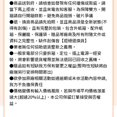
●商品送到府，請檢查如發現有任何撞傷或瑕疵，請
當下馬上拒收，並且來電告知客服。為保障雙方，開
箱請自行開箱錄影，避免商品毀損、破片爭議
●退、換貨商品請先拍照，並且商品須是全新狀態(不
得有刮傷)，且有完整的包裝，包含外紙箱、配件紙
箱、保麗龍、保護袋、贈品等廠商及所有附隨文件或
資料之完整性，缺件刮傷皆【拒絕退換貨】
●業者無任何協助退貨整新之義務。
●一般家電部分只要拆箱、定位、插上電源一經安
裝，將會影響退貨權限並無法退回已回收之舊機。
●贈品如有短缺我方保有變更之權益(暫時性短缺將由
廠端另行安排時間寄出)
●欲參加原廠相關活動如遇逾期或未依活動內容申請,
我方不負擔保責任
●價格變價有輸入價格風險，若與市場平均價格落差
過大(超過20%以上)，本公司保留訂單接受與否權
益。