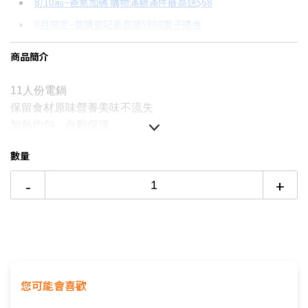
8/10前~爸氣加碼 購物滿額滿件最高送$68
分期數
每期金額
配合銀行/業者
8月限定~首購登記最高領$888電子禮券
3期
$1,310
18家銀行/業者
台灣大哥大Open Possible聯名卡滿額最高回饋25%
商品簡介
6期
$655
18家銀行/業者
更多信用卡分期0利率滿額享回饋
12期
$327
18家銀行/業者
11人份電鍋
保留食材原味營養美味不流失
24期
$168
18家銀行/業者
加熱均勻，自動保溫
本商品僅含運送到府而已，不含樓層
數量
偏遠地區及外島不送！
-
+
本商品正常為3至7個工作天會以電話或簡訊聯絡後續配送時
間
配送時間以物流聯絡約定的時間為準
★商品如外箱有破損，請勿簽收。請立即反映平台，以免責
任釐清無法確實。
★為保障雙方，請自行開箱錄影，避免商品毀損、破片爭議
★電視如需加購到府安裝服務，請備注在訂單中，收到訂單
您可能會喜歡
後將依不同尺寸另外報價，安裝費用將現場收費