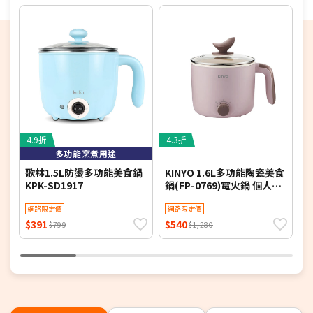
※如商品標題掛有【預購】字樣，都將依照預購日期，以訂
單順序陸續出貨，如遇原廠供貨延遲，將會再另外發送簡訊
通知。
若您同意以上約定事項再行下單，謝謝。
4.9折
4.3折
5
多功能烹煮用途
歌林1.5L防燙多功能美食鍋
KINYO 1.6L多功能陶瓷美食
K
KPK-SD1917
鍋(FP-0769)電火鍋 個人鍋
(
小火鍋 煮火鍋
機
網路限定價
網路限定價
$391
$540
$
$799
$1,280