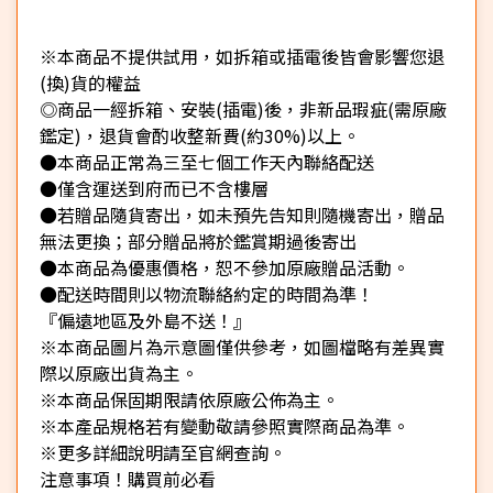
※本商品不提供試用，如拆箱或插電後皆會影響您退
(換)貨的權益
◎商品一經拆箱、安裝(插電)後，非新品瑕疵(需原廠
鑑定)，退貨會酌收整新費(約30%)以上。
●本商品正常為三至七個工作天內聯絡配送
●僅含運送到府而已不含樓層
●若贈品隨貨寄出，如未預先告知則隨機寄出，贈品
無法更換；部分贈品將於鑑賞期過後寄出
●本商品為優惠價格，恕不參加原廠贈品活動。
●配送時間則以物流聯絡約定的時間為準！
『偏遠地區及外島不送！』
※本商品圖片為示意圖僅供參考，如圖檔略有差異實
際以原廠出貨為主。
※本商品保固期限請依原廠公佈為主。
※本產品規格若有變動敬請參照實際商品為準。
※更多詳細說明請至官網查詢。
注意事項！購買前必看