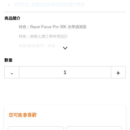
8月限定~首購登記最高領$888電子禮券
3期 0利率
$663
18家銀行/業者
台灣大哥大Open Possible聯名卡滿額最高回饋25%
商品簡介
6期
$354
18家銀行/業者
8/15前~指定購物滿額最高回饋25%
特色：Razer Focus Pro 30K 光學感測器
12期
$177
18家銀行/業者
更多信用卡分期0利率滿額享回饋
特色：精密人體工學外型設計
24期
$91
18家銀行/業者
有線/無線/藍牙：有線
解析度：最高30000 DPI
數量
特色：59g 超輕量設計
-
+
保固期限：兩年
按鍵軸：第 3 代光學滑鼠按鍵軸
尺寸：長度：128.0 公釐 寬度：68.0 公釐
高度：44.0 公釐
您可能會喜歡