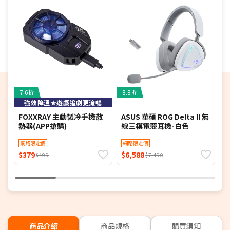
7.6折
8.8折
6
強效降溫★遊戲追劇更流暢
FOXXRAY 主動製冷手機散
ASUS 華碩 ROG Delta II 無
H
熱器(APP搶購)
線三模電競耳機-白色
技
網路限定價
網路限定價
$379
$6,588
$
$499
$7,490
商品介紹
商品規格
購買須知