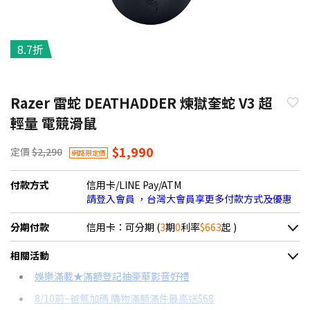
8.7折
Razer 雷蛇 DEATHADDER 煉獄奎蛇 V3 超
輕量 電競滑鼠
$1,990
定價
$2,290
網路限定價
付款方式
信用卡/LINE Pay/ATM
請登入會員 ，台灣大會員享更多付款方式及優惠
分期付款
信用卡：可分期 (
3
期
0
利率
$663
起 )
＊實際可分期數、適用利率，請以購物車顯示為主
相關活動
信用卡分期
娛樂滿載★滿額登記抽豪華影音好禮
8/10前~爸氣加碼 購物滿額滿件最高送$68
分期數
每期金額
配合銀行/業者