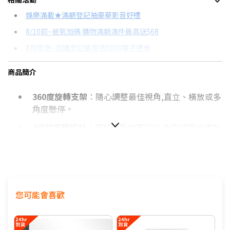
信用卡分期
娛樂滿載★滿額登記抽豪華影音好禮
8/10前~爸氣加碼 購物滿額滿件最高送$68
分期數
每期金額
配合銀行/業者
8月限定~首購登記最高領$888電子禮券
3期
$353
18家銀行/業者
台灣大哥大Open Possible聯名卡滿額最高回饋25%
商品簡介
6期
$176
18家銀行/業者
更多信用卡分期0利率滿額享回饋
360度旋轉支架
：隨心調整最佳視角,直立、橫放或多
12期
$88
18家銀行/業者
角度懸停。
24期
$45
18家銀行/業者
4倍抗衝擊設計
：獨特四角加厚設計,內側減震結構有
效減輕衝擊。
體驗MagClick
：支援磁吸無線充電功能充電方便又
快速。
鏡頭增高設計
：有效防止日常碰撞與刮擦。
您可能會喜歡