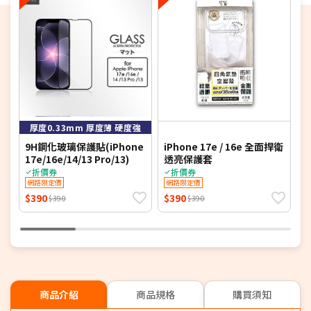
厚度0.33mm 厚度薄 硬度強
9H鋼化玻璃保護貼(iPhone
iPhone 17e / 16e 全面捍衛
i
17e/16e/14/13 Pro/13)
透亮保護套
折價券
折價券
網路限定價
網路限定價
$390
$390
$
$390
$390
商品介紹
商品規格
購買須知