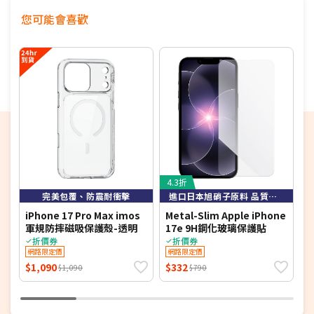
保護套形式：上下分開
您可能會喜歡
4.3折
完美包覆、防震耐衝擊
進口日本旭硝子原料 品質保證
iPhone 17 Pro Max imos
Metal-Slim Apple iPhone
i
軍規防摔磁吸保護殼-透明
17e 9H鋼化玻璃保護貼
折價券
折價券
網路限定價
網路限定價
$1,090
$332
$
$1,090
$790