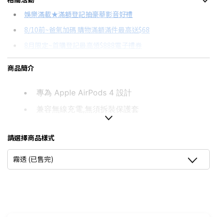
信用卡分期
娛樂滿載★滿額登記抽豪華影音好禮
8/10前~爸氣加碼 購物滿額滿件最高送$68
分期數
每期金額
配合銀行/業者
8月限定~首購登記最高領$888電子禮券
3期
$353
18家銀行/業者
台灣大哥大Open Possible聯名卡滿額最高回饋25%
商品簡介
6期
$176
18家銀行/業者
8/15前~指定購物滿額最高回饋25%
12期
$88
18家銀行/業者
更多信用卡分期0利率滿額享回饋
專為 Apple AirPods 4 設計
兼容無線充電,無須拆裝保護套
24期
$45
18家銀行/業者
2M跌落測試,減震TPU外殼
請選擇商品樣式
附高級登山扣方便掛置
精確孔位,方便辨識充電指示燈號
霧透 (已售完)
是否有掛繩吊孔：有
是否支持無線充：可以