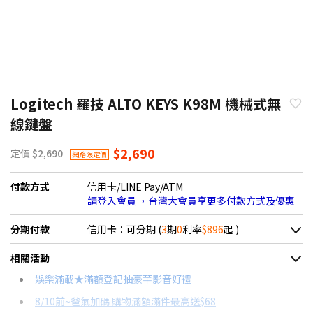
Logitech 羅技 ALTO KEYS K98M 機械式無
線鍵盤
$2,690
定價
$2,690
網路限定價
付款方式
信用卡/LINE Pay/ATM
請登入會員 ，台灣大會員享更多付款方式及優惠
分期付款
信用卡：可分期 (
3
期
0
利率
$896
起 )
＊實際可分期數、適用利率，請以購物車顯示為主
相關活動
信用卡分期
娛樂滿載★滿額登記抽豪華影音好禮
8/10前~爸氣加碼 購物滿額滿件最高送$68
分期數
每期金額
配合銀行/業者