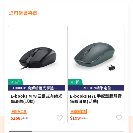
您可能會喜歡
4.1折
4.5折
4
1000DPI高解析度光學追蹤技術，定位精準
1200DPI精準定位
E-books M78 三鍵式有線光
E-books M71 手感型超靜音
u
學滑鼠(活動)
無線滑鼠(活動)
H
一
網路限定價
網路限定價
$168
$199
$
$418
$449