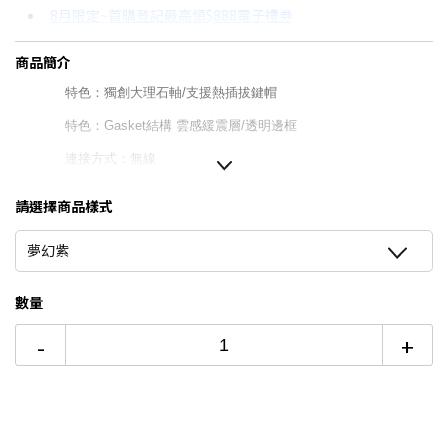
8月限定~首購登記最高領$888電子禮券
3期 0利率
$896
18家銀行/業者
台灣大哥大Open Possible聯名卡滿額最高回饋25%
商品簡介
6期
$479
18家銀行/業者
更多信用卡分期0利率滿額享回饋
特色：獨創大理石軸/支援熱插拔鍵帽
12期
$239
18家銀行/業者
特色：Gasket結構 雲感緩震層/透明邊框
24期
$123
18家銀行/業者
連接方式：無線
特色：Easy-Switch多裝置配對
請選擇商品樣式
特色：Type C充電
夢幻紫
保固：1年有限硬體保固
數量
-
+