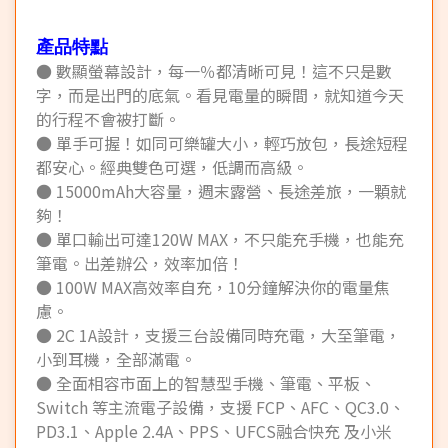
產品特點
● 數顯螢幕設計，每一％都清晰可見！這不只是數
字，而是出門的底氣。看見電量的瞬間，就知道今天
的行程不會被打斷。
● 單手可握！如同可樂罐大小，輕巧放包，長途短程
都安心。經典雙色可選，低調而高級。
● 15000mAh大容量，週末露營、長途差旅，一顆就
夠！
● 單口輸出可達120W MAX，不只能充手機，也能充
筆電。出差辦公，效率加倍！
● 100W MAX高效率自充，10分鐘解決你的電量焦
慮。
● 2C 1A設計，支援三台設備同時充電，大至筆電，
小到耳機，全部滿電。
● 全面相容市面上的智慧型手機、筆電、平板、
Switch 等主流電子設備，支援 FCP、AFC、QC3.0、
PD3.1、Apple 2.4A、PPS、UFCS融合快充 及小米