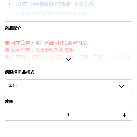
8/10前~爸氣加碼 購物滿額滿件最高送$68
分期數
每期金額
配合銀行/業者
8月限定~首購登記最高領$888電子禮券
3期 0利率
$599
18家銀行/業者
台灣大哥大Open Possible聯名卡滿額最高回饋25%
商品簡介
6期
$320
18家銀行/業者
更多信用卡分期0利率滿額享回饋
● 可充筆電，單口輸出可達120W MAX
12期
$160
18家銀行/業者
行動電源怎麼挑→點我看達人教你買
● 數顯螢幕，充電狀態輕鬆掌握
24期
$82
18家銀行/業者
● 全面相容市面上的智慧型手機、筆電、平板、Switch 等
主流電子設備
● Wh標示可上飛機，具備3C標示可到中國
請選擇商品樣式
⭐合格BSMI商檢 R36514
黑色
⭐產品責任險3500萬
數量
-
+