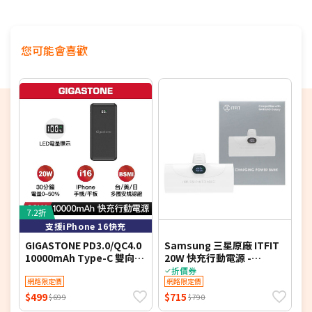
您可能會喜歡
7.2折
4
支援iPhone 16快充
GIGASTONE PD3.0/QC4.0
Samsung 三星原廠 ITFIT
a
10000mAh Type-C 雙向快
20W 快充行動電源 -
充行動電源-黑色7113B
5000mAh (ITPW30)
折價券
網路限定價
網路限定價
$499
$715
$
$699
$790