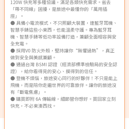
120W 快充等多種協議，滿足各類快充需求。省去
「帶不同線」困擾，是旅途中最懂你的「萬用插
座」。
● 具備小電流模式，不只照顧大裝置，連藍牙耳機、
智慧手錶這些小東西，也能溫柔守護。專為藍牙耳
機、智慧手錶等低功率設備打造，兼顧全面相容與安
全充電。
● 採用V0 防火外殼，堅持讓你“無懼過熱”，真正
做到安全與美感兼顧。
● 通過台灣 BSMI 認證（經濟部標準檢驗局的安全認
證），給你看得見的安心、摸得到的信任。
● 登機不煩惱，旅途安心同行的好夥伴！不只是能上
飛機，而是陪你走遍世界的可靠旅伴。讓你的旅途沒
有「斷電焦慮」。
● 購買即附 6A 傳輸線，細節替你想好。買回家立刻
快充，不必東湊西找。