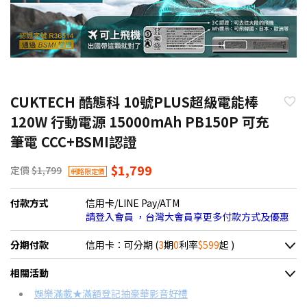
CUKTECH 酷態科 10號PLUS超級電能棒
120W 行動電源 15000mAh PB150P 可充
筆電 CCC+BSMI認證
$1,799
定價
$1,799
網路限定價
付款方式
信用卡/LINE Pay/ATM
請登入會員 ，台灣大會員享更多付款方式及優惠
分期付款
信用卡：可分期 (
3
期
0
利率
$599
起 )
＊實際可分期數、適用利率，請以購物車顯示為主
相關活動
信用卡分期
娛樂滿載★滿額登記抽豪華影音好禮