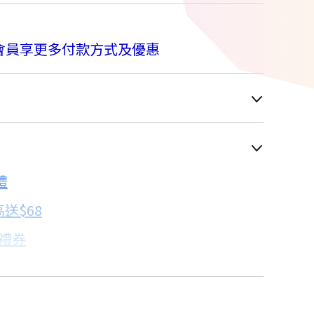
會員享更多付款方式及優惠
車顯示為主
禮
配合銀行/業者
送$68
子禮券
18家銀行/業者
卡滿額最高回饋25%
18家銀行/業者
%