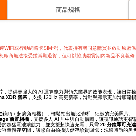
商品規格
動(連WIFI或行動網路卡SIM卡)，代表持有者同意購買並啟動
恕廠商無法接受鑑賞期退貨，
但可以協助鑑賞期內新品不良報修
片
，提供更強大的 AI 運算能力與領先業界的效能表現，讓日常
ina XDR 螢幕
，支援 120Hz 高更新率，滑動與顯示更加滑順流
主鏡頭＋超廣角相機），輕鬆拍出無比清晰、細緻的完美照片。
Stage 前置相機
，支援多人 AI 居中與自動構圖，讓視訊通話更智
時
的超猛電池續航力，並支援超快速充電，只需
20 分鐘即可充達
 起的大容量儲存空間，讓您自由拍攝與儲存珍貴回憶；洗鍊時尚的