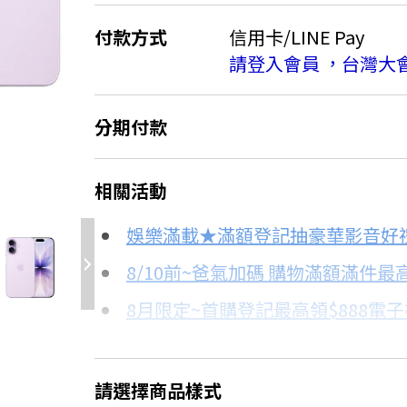
付款方式
信用卡/LINE Pay
請登入會員 ，台灣大
分期付款
＊實際可分期數、適用利率，請以購物
相關活動
信用卡分期
娛樂滿載★滿額登記抽豪華影音好
分期數
每期金額
8/10前~爸氣加碼 購物滿額滿件最高
8月限定~首購登記最高領$888電
3期
$9,826
台灣大哥大Open Possible聯名
6期
$4,913
8/15前~指定購物滿額最高回饋25
請選擇商品樣式