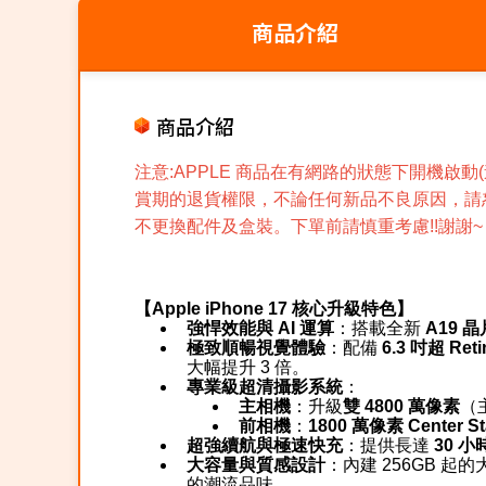
商品介紹
商品介紹
注意:APPLE 商品在有網路的狀態下開機啟
賞期的退貨權限，不論任何新品不良原因，請
不更換配件及盒裝。
下單前請慎重考慮!!謝謝~
【Apple iPhone 17 核心升級特色】
強悍效能與 AI 運算
：搭載全新
A19 晶
極致順暢視覺體驗
：配備
6.3 吋超 Ret
大幅提升 3 倍。
專業級超清攝影系統
：
主相機
：升級
雙 4800 萬像素
（
前相機
：
1800 萬像素 Center 
超強續航與極速快充
：提供長達
30 小
大容量與質感設計
：內建 256GB
的潮流品味。