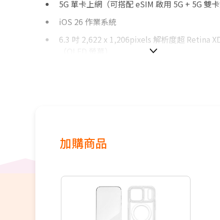
5G 單卡上網（可搭配 eSIM 啟用 5G + 5G 
iOS 26 作業系統
6.3 吋 2,622 x 1,206pixels 解析度超 Retina
（OLED 螢幕）
A19 仿生晶片
256GB ROM
前置 1,800 萬畫素 Center Stage 相機
後置 4,800 萬畫素廣角鏡頭 + 4,800 萬畫素
IP68 防水防塵（IEC 60529 標準，最深 6 公尺
加購商品
鐘）
動作按鈕、相機控制
Face ID 臉部辨識