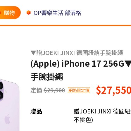
購物
OP響樂生活 部落格
▼贈JOEKI JINXI 德國紐結手腕掛繩
(Apple) iPhone 17 25
手腕掛繩
$27,55
定價
$29,900
網路限定價
贈品
贈JOEKI JINXI
不挑色)