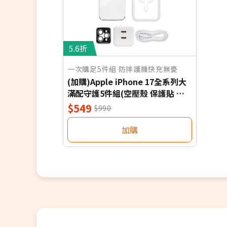
5.6折
一次購足5件組 防摔護機快充無憂
(加購)Apple iPhone 17全系列大
滿配守護5件組(空壓殼 保護貼 充
電器 傳輸線 鏡頭貼 i17 PRO MAX
$549
$990
17e)
加購