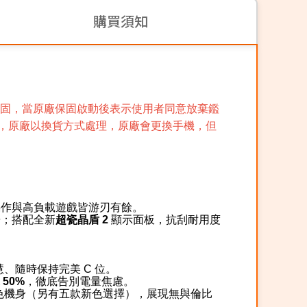
購買須知
原廠保固，當原廠保固啟動後表示使用者同意放棄鑑
，原廠以換貨方式處理，原廠會更換手機，但
操作與高負載遊戲皆游刃有餘。
暢；
搭配全新
超瓷晶盾 2
顯示面板，抗刮耐用度
慧、隨時保持完美 C 位。
 50%
，徹底告別電量焦慮。
黑色機身（另有五款新色選擇），展現無與倫比