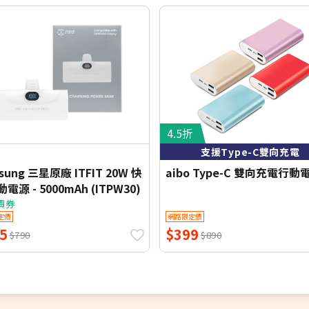
4.5折
支援Type-C雙向充電
sung 三星原廠 ITFIT 20W 快
aibo Type-C 雙向充電行動
電源 - 5000mAh (ITPW30)
價券
定價
網路限定價
5
$399
$790
$890