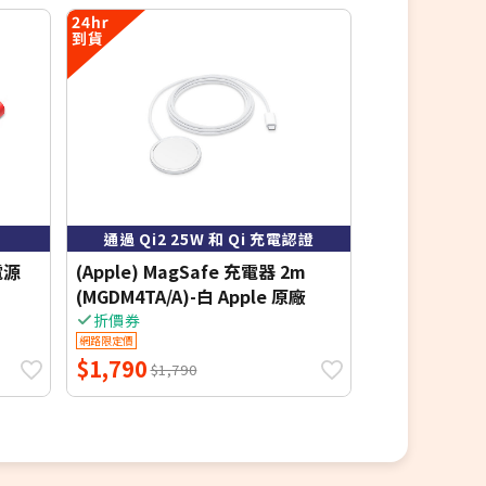
5.4折
通過 Qi2 25W 和 Qi 充電認證
電源
(Apple) MagSafe 充電器 2m
迪士尼 晶磁
(MGDM4TA/A)-白 Apple 原廠
電源5000mAh
尼/三眼怪)
折價券
網路限定價
網路限定價
$1,790
$584
$1,790
$1,090