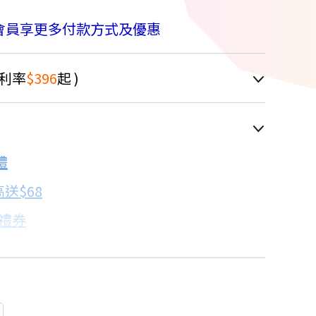
M
會員享更多付款方式及優惠
利率
$396
起 )
車顯示為主
6.1折
禮
配合銀行/業者
送$68
子禮券
18家銀行/業者
卡滿額最高回饋25%
18家銀行/業者
買
18家銀行/業者