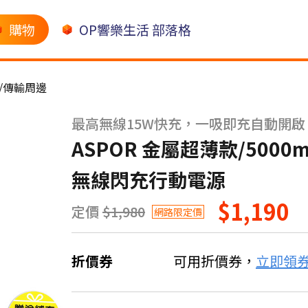
購物
OP響樂生活 部落格
/傳輸周邊
最高無線15W快充，一吸即充自動開啟
ASPOR 金屬超薄款/5000m
無線閃充行動電源
$1,190
定價
$1,980
網路限定價
折價券
可用折價券，
立即領