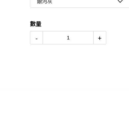
銀河灰
24期
$54
數量
-
+
支援Magsafe