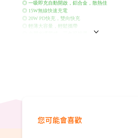
◎ 一吸即充自動開啟，鋁合金，散熱佳
◎ 15W無線快速充電
◎ 20W PD快充，雙向快充
◎ 輕薄大容量，輕鬆攜帶
◎ 金屬光澤質感，三色可挑選
◎ 支援Apple MagSafe 自動對位吸附充電(需搭配裸機或
手機殼使用)
您可能會喜歡