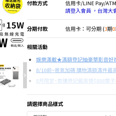
付款方式
信用卡/LINE Pay/AT
請登入會員 ，台灣大
分期付款
信用卡：可分期 (
3
期
0
＊實際可分期數、適用利率，請以購物
6.1折
相關活動
信用卡分期
娛樂滿載★滿額登記抽豪華影音好
分期數
每期金額
8/10前~爸氣加碼 購物滿額滿件最高
8月限定~首購登記最高領$888電
3期 0利率
$396
台灣大哥大Open Possible聯名
6期
$212
更多信用卡分期0利率滿額享回饋
請選擇商品樣式
行動電源怎麼挑→點我看達人教你
12期
$106