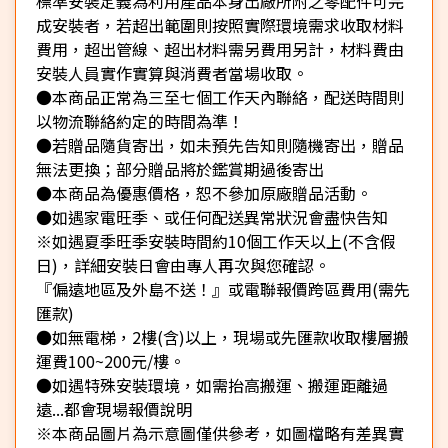
標準安裝定義為利用產品本身出廠所附之零配件可完
成安裝者，若超出範圍則按照實際環境需求收取材料
費用，超出管線、超出材料需另費用另計，材料費由
安裝人員實作實算與消費者當場收取。
●本商品正常為三至七個工作天內聯絡，配送時間則
以物流聯絡約定的時間為準！
●若贈品隨貨寄出，如未預先告知則隨機寄出，贈品
無法更換；部分贈品將於鑑賞期過後寄出
●本商品為優惠價格，恕不參加原廠贈品活動。
●如遇家電旺季、或任何配送異常狀況會盡快告知
※如遇夏季旺季安裝時間約10個工作天以上(不含假
日)，詳細安裝日會由專人再次與您確認。
『偏遠地區及外島不送！』或電聯報價跨區費用(需先
匯款)
●如無電梯，2樓(含)以上，現場或先匯款收取樓層搬
運費100~200元/樓。
●如遇特殊安裝環境，如需抬高搬運、搬運距離過
遠...都會現場報價說明
※本商品圖片為示意圖僅供參考，如圖檔略有差異實