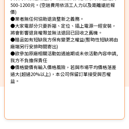
500-1200元。(空趟費用依派工人力以及距離遠近報
價)
●業者無任何協助退貨整新之義務。
●大家電部分只要拆箱、定位、插上電源一經安裝，
將會影響退貨權限並無法退回已回收之舊機。
●贈品如有短缺我方保有變更之權益(暫時性短缺將由
廠端另行安排時間寄出)
●欲參加原廠相關活動如遇逾期或未依活動內容申請,
我方不負擔保責任
●價格變價有輸入價格風險，若與市場平均價格落差
過大(超過20%以上)，本公司保留訂單接受與否權
益。