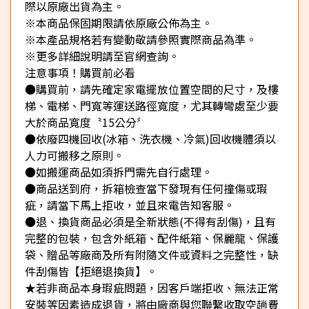
際以原廠出貨為主。
※本商品保固期限請依原廠公佈為主。
※本產品規格若有變動敬請參照實際商品為準。
※更多詳細說明請至官網查詢。
注意事項！購買前必看
●購買前，請先確定家電擺放位置空間的尺寸，及樓
梯、電梯、門寬等運送路徑寬度，尤其轉彎處至少要
大於商品寬度〝15公分〞
●依廢四機回收(冰箱、洗衣機、冷氣)回收機體須以
人力可搬移之原則。
●如搬運商品如須拆門需先自行處理。
●商品送到府，拆箱檢查當下發現有任何撞傷或瑕
疵，請當下馬上拒收，並且來電告知客服。
●退、換貨商品必須是全新狀態(不得有刮傷)，且有
完整的包裝，包含外紙箱、配件紙箱、保麗龍、保護
袋、贈品等廠商及所有附隨文件或資料之完整性，缺
件刮傷皆【拒絕退換貨】。
★若非商品本身瑕疵問題，因客戶端拒收、無法正常
安裝等因素造成退貨，將由廠商與您聯繫收取空趟費