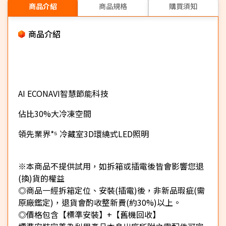
商品介紹
商品規格
購買須知
商品介紹
AI ECONAVI智慧節能科技
佔比30%大冷凍空間
領先業界*⁵ 冷藏室3D環繞式LED照明
※本商品不提供試用，如拆箱或插電後皆會影響您退
(換)貨的權益
◎商品一經拆箱定位、安裝(插電)後，非新品瑕疵(需
原廠鑑定)，退貨會酌收整新費(約30%)以上。
◎價格包含【標準安裝】+【舊機回收】