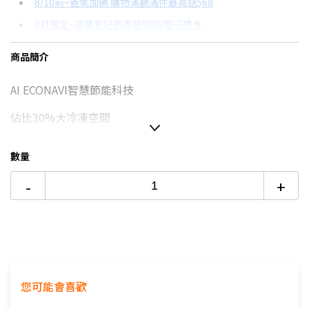
8/10前~爸氣加碼 購物滿額滿件最高送$68
分期數
每期金額
配合銀行/業者
8月限定~首購登記最高領$888電子禮券
3期 0利率
$10,216
18家銀行/業者
台灣大哥大Open Possible聯名卡滿額最高回饋25%
商品簡介
6期
$5,465
18家銀行/業者
更多信用卡分期0利率滿額享回饋
AI ECONAVI智慧節能科技
12期
$2,732
18家銀行/業者
佔比30%大冷凍空間
24期
$1,404
18家銀行/業者
領先業界*⁵ 冷藏室3D環繞式LED照明
數量
-
+
如無電梯，2樓(含)以上，現場或先匯款收取樓層搬運費
100~200元/樓。
價格包含【標準安裝】+【舊機回收】
本商品正常為3至7個工作天會以電話或簡訊聯絡後續配送時
間
配送時間以物流聯絡約定的時間為準
您可能會喜歡
偏遠地區及外島不送！