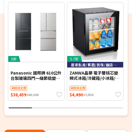
※如商品標題掛有【預購】字樣，都將依照預購日期，以訂
單順序陸續出貨，如遇原廠供貨延遲，將會再另外發送簡訊
通知。
若您同意以上約定事項再行下單，謝謝。
8折
5.7折
9
居家臥房/賓館/民宿/飯店客房
Panasonic 國際牌 610公升
ZANWA晶華 電子雙核芯變
(
台製玻璃四門一級節能變頻
頻式冰箱/冷藏箱/小冰箱/紅
冰箱 NR-D615XGS-B 含基
酒櫃(ZW-30STF)
M
本安裝【限時優惠】
網路限定價
網路限定價
$38,459
$4,490
$
$48,300
$7,890