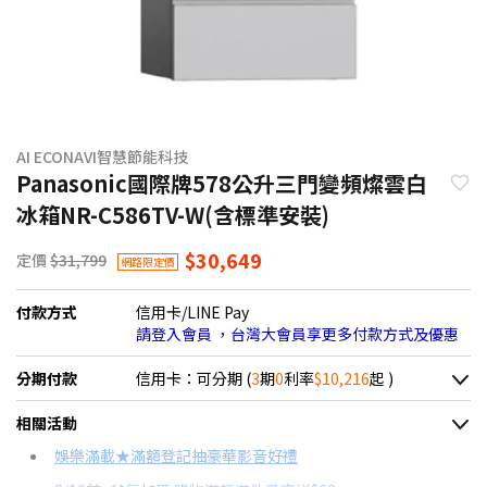
AI ECONAVI智慧節能科技
Panasonic國際牌578公升三門變頻燦雲白
冰箱NR-C586TV-W(含標準安裝)
$30,649
定價
$31,799
網路限定價
付款方式
信用卡/LINE Pay
請登入會員 ，台灣大會員享更多付款方式及優惠
分期付款
信用卡：可分期 (
3
期
0
利率
$10,216
起 )
＊實際可分期數、適用利率，請以購物車顯示為主
相關活動
信用卡分期
娛樂滿載★滿額登記抽豪華影音好禮